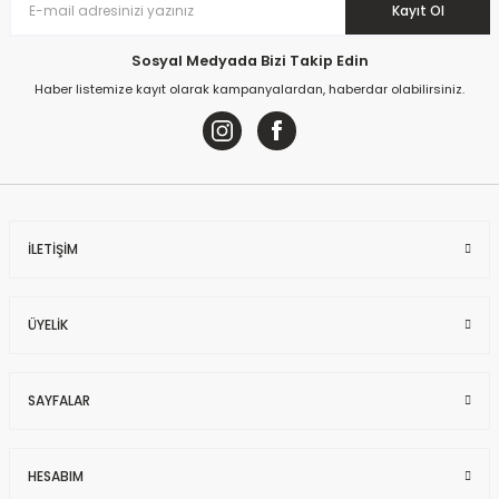
Kayıt Ol
Sepete Ekle
Sosyal Medyada Bizi Takip Edin
Sandalie
Haber listemize kayıt olarak kampanyalardan, haberdar olabilirsiniz.
Maxima Mermer Desenli / Violet Masa Takımı - Siyah
145
kişi inceliyor
Son 24 saat içinde
42
kişi favoriledi
Son 1 hafta içinde
13
kişi sepete ekledi
10.962,00 TL
145
kişi inceledi
İLETİŞİM
Sepete Ekle
Sandalie
ÜYELİK
Matrix Maxima Açık Ceviz / Venüs Masa Takımı - Beyaz
114
kişi inceliyor
Son 24 saat içinde
48
kişi favoriledi
SAYFALAR
Son 1 hafta içinde
18
kişi sepete ekledi
11.460,00 TL
114
kişi inceledi
HESABIM
Sepete Ekle