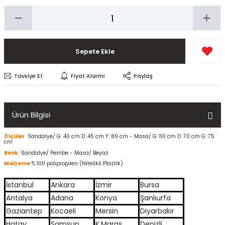
Sepete Ekle
Tavsiye Et
Fiyat Alarmı
Paylaş
Ürün Bilgisi
Ölçüler
Sandalye/ G: 40 cm D: 45 cm Y: 89 cm - Masa/ G: 110 cm D: 70 cm G: 75
cm
Renk
Sandalye/ Pembe - Masa/ Beyaz
Malzeme
% 100 polipropilen (Nitelikli Plastik)
İstanbul
Ankara
İzmir
Bursa
Antalya
Adana
Konya
Şanlıurfa
Gaziantep
Kocaeli
Mersin
Diyarbakır
Hatay
Samsun
K.Maraş
Denizli