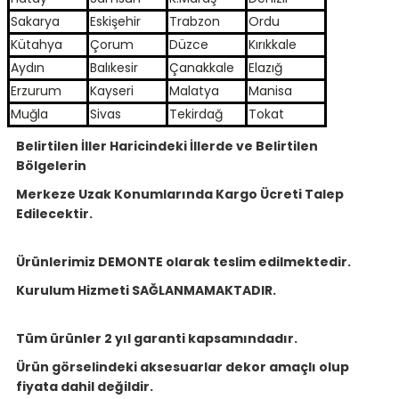
Sakarya
Eskişehir
Trabzon
Ordu
Kütahya
Çorum
Düzce
Kırıkkale
Aydın
Balıkesir
Çanakkale
Elazığ
Erzurum
Kayseri
Malatya
Manisa
Muğla
Sivas
Tekirdağ
Tokat
Belirtilen İller Haricindeki İllerde ve Belirtilen
Bölgelerin
Merkeze Uzak Konumlarında Kargo Ücreti Talep
Edilecektir.
Ürünlerimiz DEMONTE olarak teslim edilmektedir.
Kurulum Hizmeti SAĞLANMAMAKTADIR.
Tüm ürünler 2 yıl garanti kapsamındadır.
Ürün görselindeki aksesuarlar dekor amaçlı olup
fiyata dahil değildir.