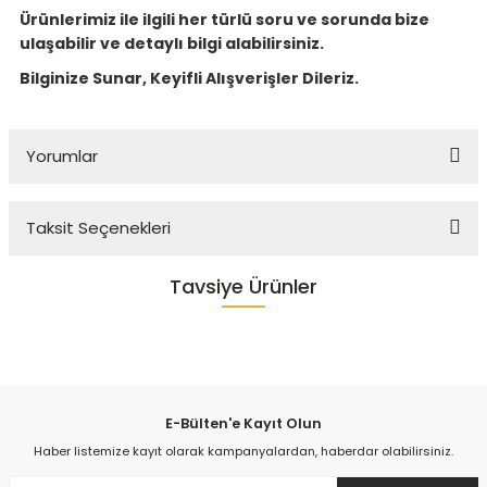
Ürünlerimiz ile ilgili her türlü soru ve sorunda bize
ulaşabilir ve detaylı bilgi alabilirsiniz.
Bilginize Sunar, Keyifli Alışverişler Dileriz.
Yorumlar
Taksit Seçenekleri
Harika
Tavsiye Ürünler
Ürünün kalitesine bayıldım,mutfağım okadar tatlı görünüyor ki.Tereddütsüz
alabilirsiniz.Ayrıca her soruma anında cevap veren,teslimat sonrası bile takibini
Sandalie
bırakmayan Çağrıhan’a da da teşekkür ederim
Matrix Maxima Açık Ceviz / Violet Masa Takımı - Siyah
B... H... | 18/12/2020
98
kişi inceliyor
Son 24 saat içinde
45
kişi favoriledi
E-Bülten'e Kayıt Olun
Son 1 hafta içinde
5
kişi sepete ekledi
Haber listemize kayıt olarak kampanyalardan, haberdar olabilirsiniz.
Yorum Yaz
10.962,00 TL
98
kişi inceledi