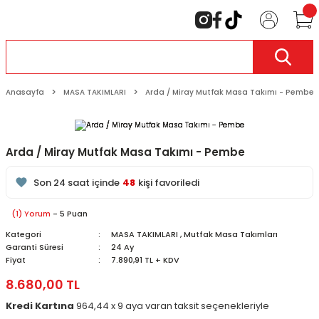
Anasayfa
MASA TAKIMLARI
Arda / Miray Mutfak Masa Takımı - Pembe
Arda / Miray Mutfak Masa Takımı - Pembe
199
kişi inceliyor
Son 24 saat içinde
48
kişi favoriledi
Son 1 hafta içinde
16
kişi sepete ekledi
199
kişi inceledi
(1) Yorum
- 5 Puan
Kategori
MASA TAKIMLARI
,
Mutfak Masa Takımları
Garanti Süresi
24 Ay
Fiyat
7.890,91 TL + KDV
8.680,00 TL
Kredi Kartına
964,44 x 9 aya varan taksit seçenekleriyle