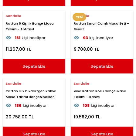
Sandalie
Sandalie
YENİ
Rattan 6 Kişilik Bahçe Masa
Rattan Small Camlı Masa Seti -
Takımı- Antrasit
Beyaz
181
kişi inceliyor
93
kişi inceliyor
Son 24 saat içinde
35
kişi favoriledi
Son 24 saat içinde
51
kişi f
11.267,00 TL
9.708,00 TL
Son 1 hafta içinde
10
kişi sepete ekledi
Son 1 hafta içinde
16
kişi s
181
kişi inceledi
93
kişi inceledi
Sepete Ekle
Sepete Ekle
Sandalie
Sandalie
Rattan Lüx Dikdörtgen Kahve
Viva Rattan Kollu Bahçe Masa
Masa Takımı Bahçe&balkon
Takımı - Kahve
186
kişi inceliyor
108
kişi inceliyor
Son 24 saat içinde
57
kişi favoriledi
Son 24 saat içinde
60
kişi 
20.758,00 TL
19.582,00 TL
Son 1 hafta içinde
17
kişi sepete ekledi
Son 1 hafta içinde
18
kişi s
186
kişi inceledi
108
kişi inceledi
Sepete Ekle
Sepete Ekle