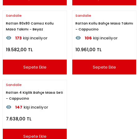
Sandalie
Sandalie
Rattan 80x80 Camsız Kollu
Rattan Kollu Bahçe Masa Takımı
Masa Takımı - Beyaz
- Cappucino
173
kişi inceliyor
106
kişi inceliyor
Son 24 saat içinde
62
kişi favoriledi
Son 24 saat içinde
62
kişi 
19.582,00 TL
10.961,00 TL
Son 1 hafta içinde
7
kişi sepete ekledi
Son 1 hafta içinde
8
kişi se
173
kişi inceledi
106
kişi inceledi
Sepete Ekle
Sepete Ekle
Sandalie
Rattan 4 Kişilik Bahçe Masa Seti
- Cappucino
147
kişi inceliyor
Son 24 saat içinde
35
kişi favoriledi
7.638,00 TL
Son 1 hafta içinde
14
kişi sepete ekledi
147
kişi inceledi
Sepete Ekle