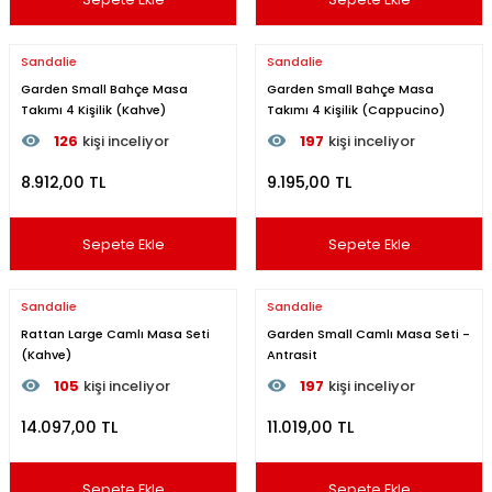
Sandalie
Sandalie
Garden Small Bahçe Masa
Garden Small Bahçe Masa
Takımı 4 Kişilik (Kahve)
Takımı 4 Kişilik (Cappucino)
126
kişi inceliyor
197
kişi inceliyor
Son 24 saat içinde
50
kişi favoriledi
Son 24 saat içinde
35
kişi 
8.912,00 TL
9.195,00 TL
Son 1 hafta içinde
15
kişi sepete ekledi
Son 1 hafta içinde
9
kişi se
126
kişi inceledi
197
kişi inceledi
Sepete Ekle
Sepete Ekle
Sandalie
Sandalie
Rattan Large Camlı Masa Seti
Garden Small Camlı Masa Seti -
(Kahve)
Antrasit
105
kişi inceliyor
197
kişi inceliyor
Son 24 saat içinde
39
kişi favoriledi
Son 24 saat içinde
58
kişi 
14.097,00 TL
11.019,00 TL
Son 1 hafta içinde
5
kişi sepete ekledi
Son 1 hafta içinde
16
kişi s
105
kişi inceledi
197
kişi inceledi
Sepete Ekle
Sepete Ekle