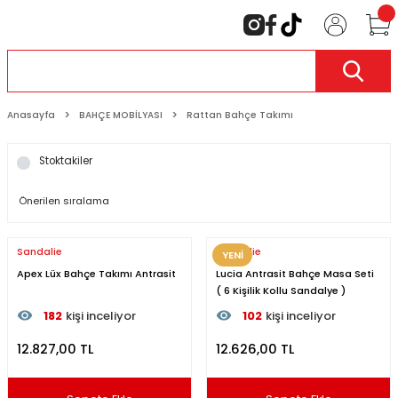
Anasayfa
BAHÇE MOBİLYASI
Rattan Bahçe Takımı
Stoktakiler
Sandalie
Sandalie
YENİ
Apex Lüx Bahçe Takımı Antrasit
Lucia Antrasit Bahçe Masa Seti
( 6 Kişilik Kollu Sandalye )
182
kişi inceliyor
102
kişi inceliyor
Son 24 saat içinde
51
kişi favoriledi
Son 24 saat içinde
38
kişi 
12.827,00 TL
12.626,00 TL
Son 1 hafta içinde
12
kişi sepete ekledi
Son 1 hafta içinde
6
kişi se
182
kişi inceledi
102
kişi inceledi