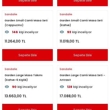
Sepete Ekle
Sepete Ekle
Sandalie
Sandalie
Garden Small Camlı Masa Seti
Garden Small Camlı Masa Seti
(Cappucino)
(Kahve)
146
kişi inceliyor
93
kişi inceliyor
Son 24 saat içinde
49
kişi favoriledi
Son 24 saat içinde
40
kişi 
11.264,00 TL
11.019,00 TL
Son 1 hafta içinde
7
kişi sepete ekledi
Son 1 hafta içinde
15
kişi s
146
kişi inceledi
93
kişi inceledi
Sepete Ekle
Sepete Ekle
Sandalie
Sandalie
Garden Large Masa Takımı
Garden Large Camlı Masa Seti -
(Kahve-6 Kişilik)
Antrasit
90
kişi inceliyor
128
kişi inceliyor
Son 24 saat içinde
47
kişi favoriledi
Son 24 saat içinde
55
kişi 
13.663,00 TL
17.088,00 TL
Son 1 hafta içinde
9
kişi sepete ekledi
Son 1 hafta içinde
11
kişi se
90
kişi inceledi
128
kişi inceledi
Sepete Ekle
Sepete Ekle