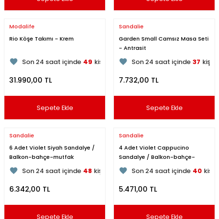
Modalife
Sandalie
Rio Köşe Takımı - Krem
Garden Small Camsız Masa Seti
- Antrasit
156
kişi inceliyor
190
kişi inceliyor
Son 24 saat içinde
49
kişi favoriledi
Son 24 saat içinde
37
kişi 
Son 1 hafta içinde
17
kişi sepete ekledi
Son 1 hafta içinde
13
kişi s
31.990,00 TL
7.732,00 TL
156
kişi inceledi
190
kişi inceledi
Sepete Ekle
Sepete Ekle
Sandalie
Sandalie
6 Adet Violet Siyah Sandalye /
4 Adet Violet Cappucino
Balkon-bahçe-mutfak
Sandalye / Balkon-bahçe-
140
kişi inceliyor
136
kişi inceliyor
mutfak
Son 24 saat içinde
48
kişi favoriledi
Son 24 saat içinde
40
kişi 
Son 1 hafta içinde
7
kişi sepete ekledi
Son 1 hafta içinde
15
kişi s
6.342,00 TL
5.471,00 TL
140
kişi inceledi
136
kişi inceledi
Sepete Ekle
Sepete Ekle