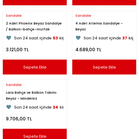
Sandalie
Sandalie
2 Adet Phoenix Beyaz Sandalye
4 Adet Artemis Sandalye -
/ Balkon-bahçe-mutfak
Beyaz
121
kişi inceliyor
100
kişi inceliyor
Son 24 saat içinde
53
kişi favoriledi
Son 24 saat içinde
37
kişi 
Son 1 hafta içinde
14
kişi sepete ekledi
Son 1 hafta içinde
16
kişi s
3.121,00 TL
4.689,00 TL
121
kişi inceledi
100
kişi inceledi
Sepete Ekle
Sepete Ekle
Sandalie
Lara Bahçe ve Balkon Takımı
Beyaz - Mindersiz
150
kişi inceliyor
Son 24 saat içinde
34
kişi favoriledi
Son 1 hafta içinde
10
kişi sepete ekledi
9.706,00 TL
150
kişi inceledi
Sepete Ekle