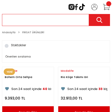
Anasayfa
FIRSAT ÜRÜNLERİ
Stoktakiler
Sandalie
Modalife
YENİ
Bohem Orta Sehpa
Rio Köşe Takımı Gri
143
kişi inceliyor
173
kişi inceliyor
Son 24 saat içinde
40
kişi favoriledi
Son 24 saat içinde
33
kişi 
Son 1 hafta içinde
13
kişi sepete ekledi
Son 1 hafta içinde
7
kişi se
9.393,00 TL
32.913,00 TL
143
kişi inceledi
173
kişi inceledi