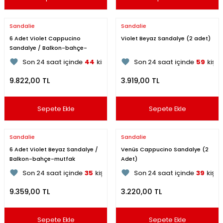
Sandalie
Sandalie
6 Adet Violet Cappucino
Violet Beyaz Sandalye (2 adet)
Sandalye / Balkon-bahçe-
180
kişi inceliyor
176
kişi inceliyor
mutfak
Son 24 saat içinde
44
kişi favoriledi
Son 24 saat içinde
59
kişi 
Son 1 hafta içinde
6
kişi sepete ekledi
Son 1 hafta içinde
9
kişi se
9.822,00 TL
3.919,00 TL
180
kişi inceledi
176
kişi inceledi
Sepete Ekle
Sepete Ekle
Sandalie
Sandalie
6 Adet Violet Beyaz Sandalye /
Venüs Cappucino Sandalye (2
Balkon-bahçe-mutfak
Adet)
190
kişi inceliyor
105
kişi inceliyor
Son 24 saat içinde
35
kişi favoriledi
Son 24 saat içinde
39
kişi 
Son 1 hafta içinde
7
kişi sepete ekledi
Son 1 hafta içinde
10
kişi s
9.359,00 TL
3.220,00 TL
190
kişi inceledi
105
kişi inceledi
Sepete Ekle
Sepete Ekle