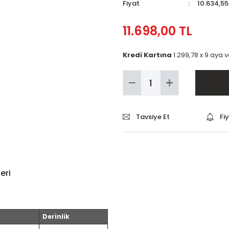
Fiyat
10.634,55
11.698,00 TL
Kredi Kartına
1.299,78 x 9 aya 
Tavsiye Et
Fi
eri
Derinlik