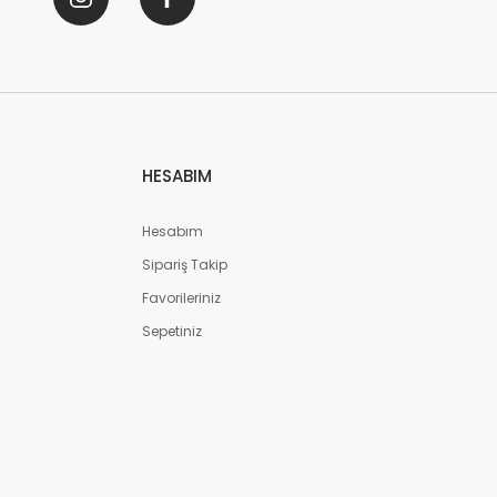
 Carisma Masa Takımı - Siyah
celiyor
 içinde
34
kişi favoriledi
 içinde
14
kişi sepete ekledi
celedi
HESABIM
Sepete Ekle
Hesabım
Sipariş Takip
sa Takımı - Cappucino
Favorileriniz
32
kişi favoriledi
kişi sepete ekledi
Sepetiniz
e Ekle