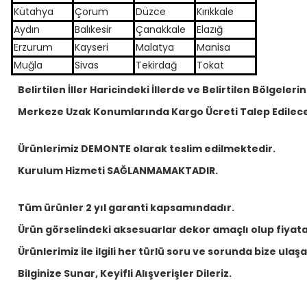
Kütahya
Çorum
Düzce
Kırıkkale
Aydın
Balıkesir
Çanakkale
Elazığ
Erzurum
Kayseri
Malatya
Manisa
Muğla
Sivas
Tekirdağ
Tokat
Belirtilen İller Haricindeki İllerde ve Belirtilen Bölgelerin
Merkeze Uzak Konumlarında Kargo Ücreti Talep Edilece
Ürünlerimiz DEMONTE olarak teslim edilmektedir.
Kurulum Hizmeti SAĞLANMAMAKTADIR.
Tüm ürünler 2 yıl garanti kapsamındadır.
Ürün görselindeki aksesuarlar dekor amaçlı olup fiyata 
Ürünlerimiz ile ilgili her türlü soru ve sorunda bize ulaşabi
Bilginize Sunar, Keyifli Alışverişler Dileriz.