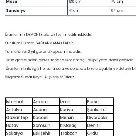
Masa
130 cm
75 cm
Sandalye
41 cm
94 cm
Ürünlerimiz DEMONTE olarak teslim edilmektedir.
Kurulum Hizmeti SAĞLANMAMAKTADIR.
Tüm ürünler 2 yıl garanti kapsamındadır.
Ürün görselindeki aksesuarlar dekor amaçlı olup fiyata dahil değildir.
Ürünlerimiz ile ilgili her türlü soru ve sorunda bize ulaşabilir ve detaylı bil
Bilginize Sunar Keyifli Alışverişler Dileriz.
İstanbul
Ankara
İzmir
Bursa
Antalya
Adana
Konya
Şanlıurfa
Gaziantep
Kocaeli
Mersin
Diyarbakır
Hatay
Samsun
K.Maraş
Denizli
Sakarya
Eskişehir
Trabzon
Ordu