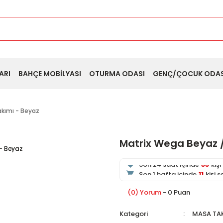
ARI
BAHÇE MOBİLYASI
OTURMA ODASI
GENÇ/ÇOCUK ODAS
kımı - Beyaz
Matrix Wega Beyaz 
149
kişi inceliyor
Son 24 saat içinde
33
kişi
Son 1 hafta içinde
11
kişi 
149
kişi inceledi
(0) Yorum
- 0 Puan
Kategori
MASA TA