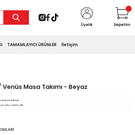
Üyelik
Sepetim
I
TAMAMLAYICI ÜRÜNLER
İletişim
/ Venüs Masa Takımı - Beyaz
 favoriledi
sepete ekledi
KIMLARI