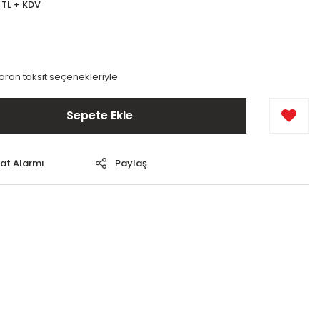
 TL + KDV
varan taksit seçenekleriyle
Sepete Ekle
yat Alarmı
Paylaş