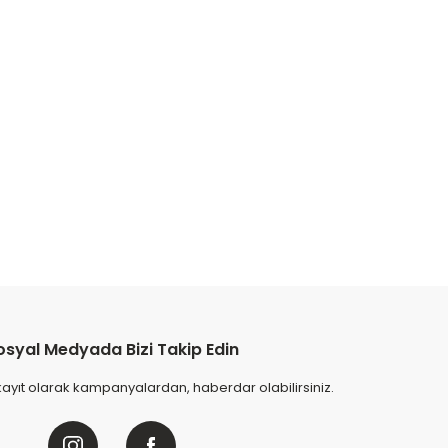
mer Desenli / Miray Masa Takımı - Siyah
şi inceliyor
 saat içinde
57
kişi favoriledi
hafta içinde
7
kişi sepete ekledi
şi inceledi
0 TL
osyal Medyada Bizi Takip Edin
Sepete Ekle
kayıt olarak kampanyalardan, haberdar olabilirsiniz.