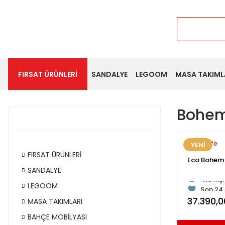
FIRSAT ÜRÜNLERİ
SANDALYE
LEGOOM
MASA TAKIML
Bohem
Modalife
YENİ
FIRSAT ÜRÜNLERİ
Eco Bohem 
SANDALYE
115
kiş
LEGOOM
Son 24 
Son 1 h
37.390,0
MASA TAKIMLARI
115
kiş
BAHÇE MOBİLYASI