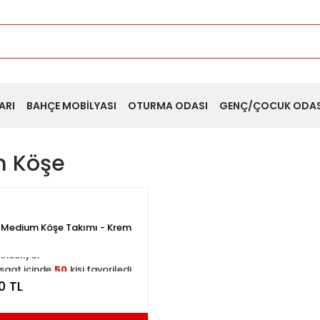
ARI
BAHÇE MOBİLYASI
OTURMA ODASI
GENÇ/ÇOCUK ODAS
 Köşe
Medium Köşe Takımı - Krem
i inceliyor
saat içinde
50
kişi favoriledi
afta içinde
10
kişi sepete ekledi
0 TL
i inceledi