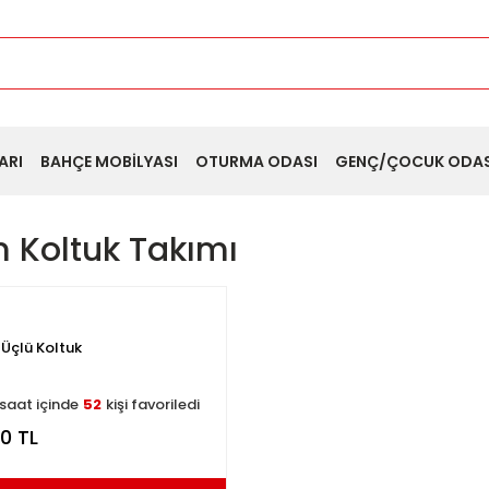
ARI
BAHÇE MOBİLYASI
OTURMA ODASI
GENÇ/ÇOCUK ODAS
 Koltuk Takımı
Üçlü Koltuk
i inceliyor
saat içinde
52
kişi favoriledi
afta içinde
14
kişi sepete ekledi
0 TL
şi inceledi