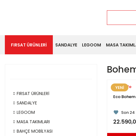
FIRSAT ÜRÜNLERİ
SANDALYE
LEGOOM
MASA TAKIML
Bohem
Modalife
YENİ
FIRSAT ÜRÜNLERİ
Eco Bohem 
SANDALYE
154
kiş
LEGOOM
Son 24 
Son 1 h
22.590,0
MASA TAKIMLARI
154
ki
BAHÇE MOBİLYASI