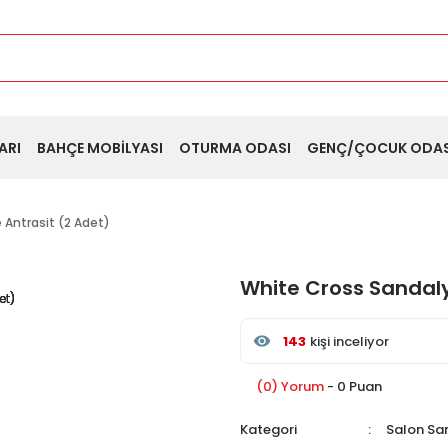
ARI
BAHÇE MOBİLYASI
OTURMA ODASI
GENÇ/ÇOCUK ODAS
 Antrasit (2 Adet)
White Cross Sandaly
143
kişi inceliyor
Son 24 saat içinde
36
kişi
Son 1 hafta içinde
14
kişi
(0) Yorum
- 0 Puan
143
kişi inceledi
Kategori
Salon Sa