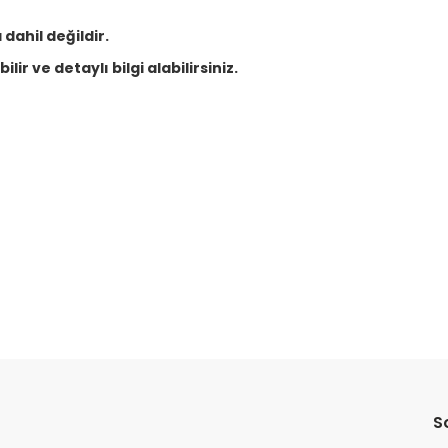
dahil değildir.
lir ve detaylı bilgi alabilirsiniz.
Bu ürüne ilk yorumu siz yapın!
Yorum Yaz
S