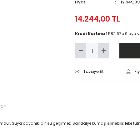
Fiyat
12.949,09
14.244,00 TL
Kredi Kartına
1.582,67 x 9 aya 
Tavsiye Et
Fi
eri
ür. Suya dayanıklıdır, su geçirmez. Sandalye kumaşı silinebilir, leke tutmaz