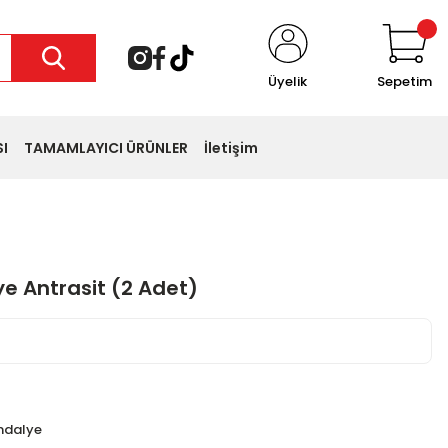
Üyelik
Sepetim
I
TAMAMLAYICI ÜRÜNLER
İletişim
e Antrasit (2 Adet)
 favoriledi
 sepete ekledi
ndalye