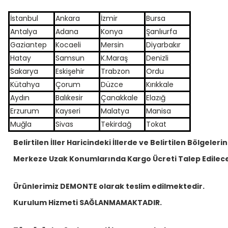
İstanbul
Ankara
İzmir
Bursa
Antalya
Adana
Konya
Şanlıurfa
Gaziantep
Kocaeli
Mersin
Diyarbakır
Hatay
Samsun
K.Maraş
Denizli
Sakarya
Eskişehir
Trabzon
Ordu
Kütahya
Çorum
Düzce
Kırıkkale
Aydın
Balıkesir
Çanakkale
Elazığ
Erzurum
Kayseri
Malatya
Manisa
Muğla
Sivas
Tekirdağ
Tokat
Belirtilen İller Haricindeki İllerde ve Belirtilen Bölgelerin
Merkeze Uzak Konumlarında Kargo Ücreti Talep Edilece
Ürünlerimiz DEMONTE olarak teslim edilmektedir.
Kurulum Hizmeti SAĞLANMAMAKTADIR.