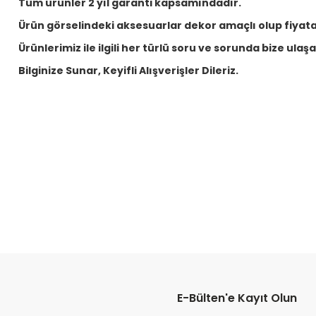
Tüm ürünler 2 yıl garanti kapsamındadır.
Ürün görselindeki aksesuarlar dekor amaçlı olup fiyata 
Ürünlerimiz ile ilgili her türlü soru ve sorunda bize ulaşabi
Bilginize Sunar, Keyifli Alışverişler Dileriz.
E-Bülten'e Kayıt Olun