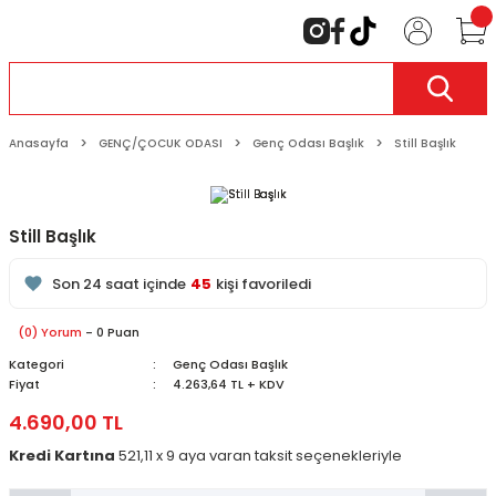
Anasayfa
GENÇ/ÇOCUK ODASI
Genç Odası Başlık
Still Başlık
Still Başlık
179
kişi inceliyor
Son 24 saat içinde
45
kişi favoriledi
Son 1 hafta içinde
17
kişi sepete ekledi
179
kişi inceledi
(0) Yorum
- 0 Puan
Kategori
Genç Odası Başlık
Fiyat
4.263,64 TL + KDV
4.690,00 TL
Kredi Kartına
521,11 x 9 aya varan taksit seçenekleriyle