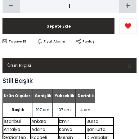
Sepete Ekle
Tavsiye Et
Fiyat Alarmı
Paylaş
Ürün Bilgisi
Still Başlık
Ürün Ölçüleri
Genişlik
Yükseklik
Derinlik
Başlık
107 cm
107 cm
4 cm
İstanbul
Ankara
İzmir
Bursa
Antalya
Adana
Konya
Şanlıurfa
Gaziantep
Kocaeli
Mersin
Diyarbakır