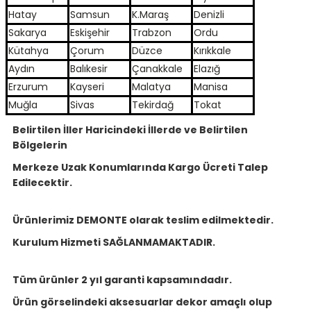
Hatay
Samsun
K.Maraş
Denizli
Sakarya
Eskişehir
Trabzon
Ordu
Kütahya
Çorum
Düzce
Kırıkkale
Aydın
Balıkesir
Çanakkale
Elazığ
Erzurum
Kayseri
Malatya
Manisa
Muğla
Sivas
Tekirdağ
Tokat
Belirtilen İller Haricindeki İllerde ve Belirtilen
Bölgelerin
Merkeze Uzak Konumlarında Kargo Ücreti Talep
Edilecektir.
Ürünlerimiz DEMONTE olarak teslim edilmektedir.
Kurulum Hizmeti SAĞLANMAMAKTADIR.
Tüm ürünler 2 yıl garanti kapsamındadır.
Ürün görselindeki aksesuarlar dekor amaçlı olup