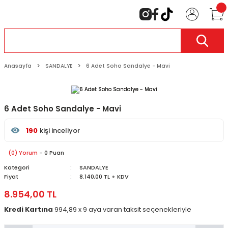
Anasayfa
SANDALYE
6 Adet Soho Sandalye - Mavi
6 Adet Soho Sandalye - Mavi
190
kişi inceliyor
Son 24 saat içinde
51
kişi favoriledi
Son 1 hafta içinde
6
kişi sepete ekledi
(0) Yorum
- 0 Puan
190
kişi inceledi
Kategori
SANDALYE
Fiyat
8.140,00 TL + KDV
8.954,00 TL
Kredi Kartına
994,89 x 9 aya varan taksit seçenekleriyle