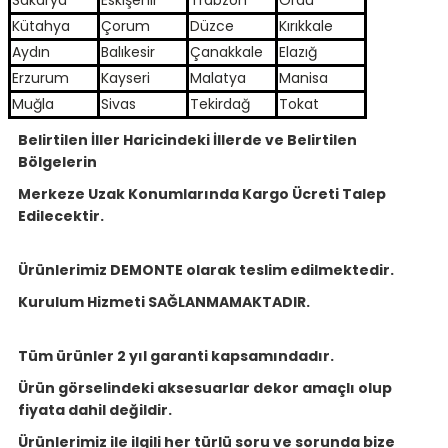
Kütahya
Çorum
Düzce
Kırıkkale
Aydın
Balıkesir
Çanakkale
Elazığ
Erzurum
Kayseri
Malatya
Manisa
Muğla
Sivas
Tekirdağ
Tokat
Belirtilen İller Haricindeki İllerde ve Belirtilen
Bölgelerin
Merkeze Uzak Konumlarında Kargo Ücreti Talep
Edilecektir.
Ürünlerimiz DEMONTE olarak teslim edilmektedir.
Kurulum Hizmeti SAĞLANMAMAKTADIR.
Tüm ürünler 2 yıl garanti kapsamındadır.
Ürün görselindeki aksesuarlar dekor amaçlı olup
fiyata dahil değildir.
Ürünlerimiz ile ilgili her türlü soru ve sorunda bize