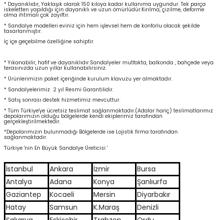
* Dayanıklıdır, Yaklaşık olarak 150 kiloya kadar kullanıma uygundur. Tek parça
iskeletten yapıldığı için dayanıklı ve uzun ömürlüdür.Kırılma, çizilme, deforme
olma ihtimali çok zayıftır.
* Sandalye modelleri eviniz için hem işlevsel hem de konforlu olacak şekilde
tasarlanmıştır.
İç içe geçebilme özelliğine sahiptir.
* Yıkanabilir, hafif ve dayanıklıdır.Sandalyeler mutfakta, balkonda , bahçede veya
terasınızda uzun yıllar kullanabilirsiniz.
* Ürünlerimizin paket içeriğinde kurulum klavuzu yer almaktadır.
* Sandalyelerimiz 2 yıl Resmi Garantilidir.
* Satış sonrası destek hizmetimiz mevcuttur.
* Tüm Türkiye'ye ücretsiz teslimat sağlanmaktadır.(Adalar hariç) teslimatlarımız
depolarımızın olduğu bölgelerde kendi ekiplerimiz tarafından
gerçekleştirilmektedir.
*Depolarımızın bulunmadığı Bölgelerde ise Lojistik firma tarafından
sağlanmaktadır.
'Türkiye 'nin En Büyük Sandalye Üreticisi '
İstanbul
Ankara
İzmir
Bursa
Antalya
Adana
Konya
Şanlıurfa
Gaziantep
Kocaeli
Mersin
Diyarbakır
Hatay
Samsun
K.Maraş
Denizli
Sakarya
Eskişehir
Trabzon
Ordu