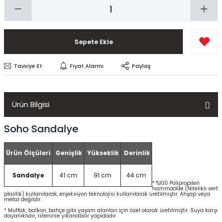
Sepete Ekle
Tavsiye Et
Fiyat Alarmı
Paylaş
Ürün Bilgisi
Soho Sandalye
Ürün Ölçüleri
Genişlik
Yükseklik
Derinlik
Sandalye
41 cm
91 cm
44 cm
* %100 Polipropilen
hammadde (Nitelikli sert
plastik) kullanılarak, enjeksiyon teknolojisi kullanılarak üretilmiştir. Ahşap veya
metal değildir.
* Mutfak, balkon, bahçe gibi yaşam alanları için özel olarak üretilmiştir. Suya karşı
dayanıklıdır, istenirse yıkanabilir yapıdadır.