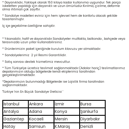
* Dayanıklıdır, Yaklaşık olarak 150 kiloya kadar kullanıma uygundur. Tek parça
iskeletten yapıldığı için dayanıklı ve uzun ömürlüdür.Kırılma, çizilme, deforme
olma ihtimali çok zayıftır.
* Sandalye modelleri eviniz için hem işlevsel hem de konforlu olacak şekilde
tasarlanmıştır.
İç içe geçebilme özelliğine sahiptir.
* Yıkanabilir, hafif ve dayanıklıdır.Sandalyeler mutfakta, balkonda , bahçede veya
terasınızda uzun yıllar kullanabilirsiniz.
* Ürünlerimizin paket içeriğinde kurulum klavuzu yer almaktadır.
* Sandalyelerimiz 2 yıl Resmi Garantilidir.
* Satış sonrası destek hizmetimiz mevcuttur.
* Tüm Türkiye'ye ücretsiz teslimat sağlanmaktadır.(Adalar hariç) teslimatlarımız
depolarımızın olduğu bölgelerde kendi ekiplerimiz tarafından
gerçekleştirilmektedir.
*Depolarımızın bulunmadığı Bölgelerde ise Lojistik firma tarafından
sağlanmaktadır.
'Türkiye 'nin En Büyük Sandalye Üreticisi '
İstanbul
Ankara
İzmir
Bursa
Antalya
Adana
Konya
Şanlıurfa
Gaziantep
Kocaeli
Mersin
Diyarbakır
Hatay
Samsun
K.Maraş
Denizli