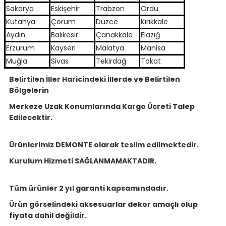
Sakarya
Eskişehir
Trabzon
Ordu
Kütahya
Çorum
Düzce
Kırıkkale
Aydın
Balıkesir
Çanakkale
Elazığ
Erzurum
Kayseri
Malatya
Manisa
Muğla
Sivas
Tekirdağ
Tokat
Belirtilen İller Haricindeki İllerde ve Belirtilen
Bölgelerin
Merkeze Uzak Konumlarında Kargo Ücreti Talep
Edilecektir.
Ürünlerimiz DEMONTE olarak teslim edilmektedir.
Kurulum Hizmeti SAĞLANMAMAKTADIR.
Tüm ürünler 2 yıl garanti kapsamındadır.
Ürün görselindeki aksesuarlar dekor amaçlı olup
fiyata dahil değildir.