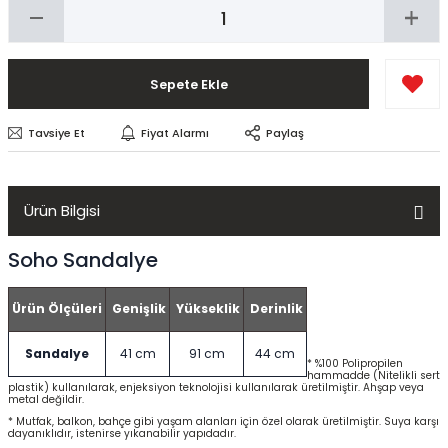
Sepete Ekle
Tavsiye Et
Fiyat Alarmı
Paylaş
Ürün Bilgisi
Soho Sandalye
Ürün Ölçüleri
Genişlik
Yükseklik
Derinlik
Sandalye
41 cm
91 cm
44 cm
* %100 Polipropilen
hammadde (Nitelikli sert
plastik) kullanılarak, enjeksiyon teknolojisi kullanılarak üretilmiştir. Ahşap veya
metal değildir.
* Mutfak, balkon, bahçe gibi yaşam alanları için özel olarak üretilmiştir. Suya karşı
dayanıklıdır, istenirse yıkanabilir yapıdadır.