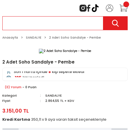
Anasayfa
SANDALYE
2 Adet Soho Sandalye - Pembe
105
kişi inceliyor
2 Adet Soho Sandalye - Pembe
Son 24 saat içinde
46
kişi favoriledi
Son 1 hafta içinde
8
kişi sepete ekledi
105
kişi inceledi
(0) Yorum
- 0 Puan
Kategori
SANDALYE
Fiyat
2.864,55 TL + KDV
3.151,00 TL
Kredi Kartına
350,11 x 9 aya varan taksit seçenekleriyle