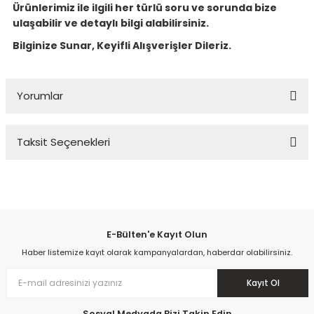
Ürünlerimiz ile ilgili her türlü soru ve sorunda bize
ulaşabilir ve detaylı bilgi alabilirsiniz.
Bilginize Sunar, Keyifli Alışverişler Dileriz.
Yorumlar
Taksit Seçenekleri
Bu ürüne ilk yorumu siz yapın!
Yorum Yaz
E-Bülten'e Kayıt Olun
Haber listemize kayıt olarak kampanyalardan, haberdar olabilirsiniz.
Kayıt Ol
Sosyal Medyada Bizi Takip Edin