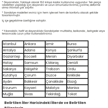
* Dayanıklıdır, Yaklaşık olarak 150 kiloya kadar kullanıma uygundur. Tek parça
iskeletten yapıldığı için dayanıklı ve uzun ömürlüdür.Kırılma, çizilme, deforme
olma ihtimali çok zayıftır.
* Sandalye modelleri eviniz için hem işlevsel hem de konforlu olacak şekilde
tasarlanmıştır.
İç içe geçebilme özelliğine sahiptir.
* Yıkanabilir, hafif ve dayanıklıdır.Sandalyeler mutfakta, balkonda , bahçede veya
terasınızda uzun yıllar kullanabilirsiniz.
İstanbul
Ankara
İzmir
Bursa
Antalya
Adana
Konya
Şanlıurfa
Gaziantep
Kocaeli
Mersin
Diyarbakır
Hatay
Samsun
K.Maraş
Denizli
Sakarya
Eskişehir
Trabzon
Ordu
Kütahya
Çorum
Düzce
Kırıkkale
Aydın
Balıkesir
Çanakkale
Elazığ
Erzurum
Kayseri
Malatya
Manisa
Muğla
Sivas
Tekirdağ
Tokat
Belirtilen İller Haricindeki İllerde ve Belirtilen
Bölgelerin