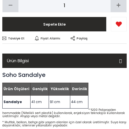
Sepete Ekle
Tavsiye Et
Fiyat Alarmı
Paylaş
Ürün Bilgisi
Soho Sandalye
Ürün Ölçüleri
Genişlik
Yükseklik
Derinlik
Sandalye
41 cm
91 cm
44 cm
* %100 Polipropilen
hammadde (Nitelikli sert plastik) kullanılarak, enjeksiyon teknolojisi kullanılarak
üretilmiştir. Ahşap veya metal değildir.
* Mutfak, balkon, bahçe gibi yaşam alanları için özel olarak üretilmiştir. Suya karşı
dayanıklıdır, istenirse yıkanabilir yapıdadır.