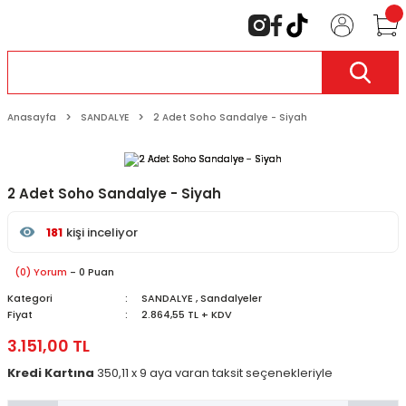
Anasayfa
SANDALYE
2 Adet Soho Sandalye - Siyah
2 Adet Soho Sandalye - Siyah
181
kişi inceliyor
Son 24 saat içinde
54
kişi favoriledi
Son 1 hafta içinde
13
kişi sepete ekledi
(0) Yorum
- 0 Puan
181
kişi inceledi
Kategori
SANDALYE
,
Sandalyeler
Fiyat
2.864,55 TL + KDV
3.151,00 TL
Kredi Kartına
350,11 x 9 aya varan taksit seçenekleriyle