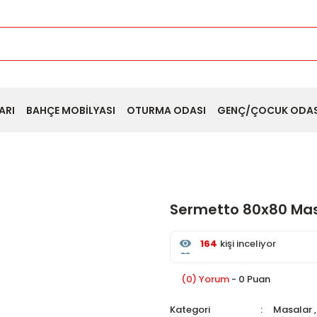
ARI
BAHÇE MOBİLYASI
OTURMA ODASI
GENÇ/ÇOCUK ODAS
Sermetto 80x80 Ma
164
kişi inceliyor
Son 24 saat içinde
62
kişi
Son 1 hafta içinde
11
kişi 
164
kişi inceledi
(0) Yorum
- 0 Puan
Kategori
Masalar