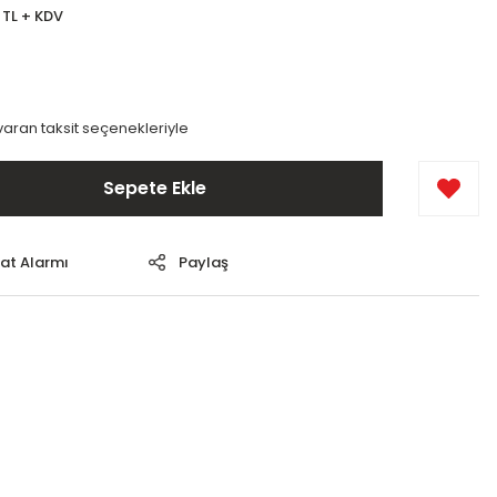
 TL + KDV
varan taksit seçenekleriyle
Sepete Ekle
yat Alarmı
Paylaş