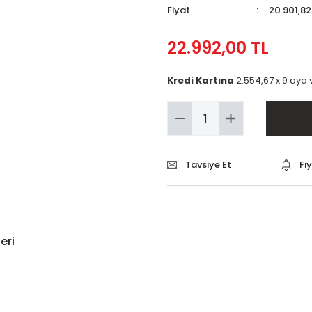
Fiyat
20.901,82
22.992,00 TL
Kredi Kartına
2.554,67 x 9 aya 
Tavsiye Et
Fi
eri