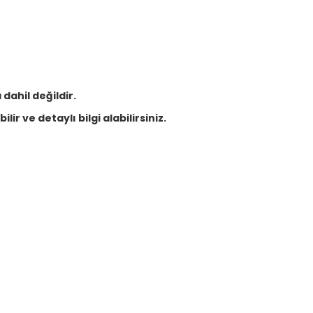
dahil değildir.
lir ve detaylı bilgi alabilirsiniz.
Bu ürüne ilk yorumu siz yapın!
Yorum Yaz