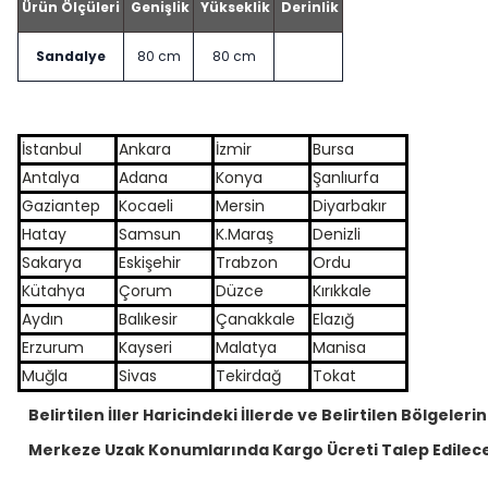
Ürün Ölçüleri
Genişlik
Yükseklik
Derinlik
Sandalye
80 cm
80 cm
İstanbul
Ankara
İzmir
Bursa
Antalya
Adana
Konya
Şanlıurfa
Gaziantep
Kocaeli
Mersin
Diyarbakır
Hatay
Samsun
K.Maraş
Denizli
Sakarya
Eskişehir
Trabzon
Ordu
Kütahya
Çorum
Düzce
Kırıkkale
Aydın
Balıkesir
Çanakkale
Elazığ
Erzurum
Kayseri
Malatya
Manisa
Muğla
Sivas
Tekirdağ
Tokat
Belirtilen İller Haricindeki İllerde ve Belirtilen Bölgelerin
Merkeze Uzak Konumlarında Kargo Ücreti Talep Edilece