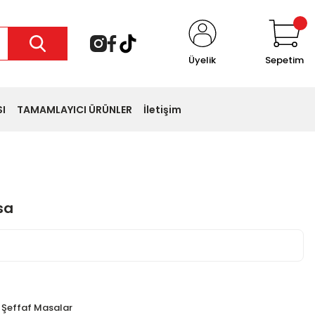
Üyelik
Sepetim
I
TAMAMLAYICI ÜRÜNLER
İletişim
sa
 favoriledi
sepete ekledi
,
Şeffaf Masalar