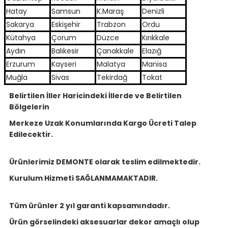
Hatay
Samsun
K.Maraş
Denizli
Sakarya
Eskişehir
Trabzon
Ordu
Kütahya
Çorum
Düzce
Kırıkkale
Aydın
Balıkesir
Çanakkale
Elazığ
Erzurum
Kayseri
Malatya
Manisa
Muğla
Sivas
Tekirdağ
Tokat
Belirtilen İller Haricindeki İllerde ve Belirtilen
Bölgelerin
Merkeze Uzak Konumlarında Kargo Ücreti Talep
Edilecektir.
Ürünlerimiz DEMONTE olarak teslim edilmektedir.
Kurulum Hizmeti SAĞLANMAMAKTADIR.
Tüm ürünler 2 yıl garanti kapsamındadır.
Ürün görselindeki aksesuarlar dekor amaçlı olup