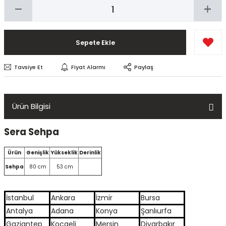
Sepete Ekle
Tavsiye Et
Fiyat Alarmı
Paylaş
Ürün Bilgisi
Sera Sehpa
Ürün
Genişlik
Yükseklik
Derinlik
Sehpa
80 cm
53 cm
İstanbul
Ankara
İzmir
Bursa
Antalya
Adana
Konya
Şanlıurfa
Gaziantep
Kocaeli
Mersin
Diyarbakır