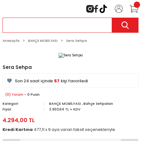
Anasayfa
BAHÇE MOBİLYASI
Sera Sehpa
Sera Sehpa
127
kişi inceliyor
Son 24 saat içinde
57
kişi favoriledi
Son 1 hafta içinde
18
kişi sepete ekledi
127
kişi inceledi
(0) Yorum
- 0 Puan
Kategori
BAHÇE MOBİLYASI
,
Bahçe Sehpaları
Fiyat
3.903,64 TL + KDV
4.294,00 TL
Kredi Kartına
477,11 x 9 aya varan taksit seçenekleriyle