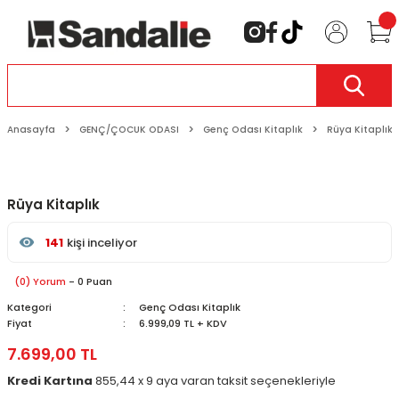
Anasayfa
GENÇ/ÇOCUK ODASI
Genç Odası Kitaplık
Rüya Kitaplık
Rüya Kitaplık
141
kişi inceliyor
Son 24 saat içinde
34
kişi favoriledi
Son 1 hafta içinde
12
kişi sepete ekledi
(0) Yorum
- 0 Puan
141
kişi inceledi
Kategori
Genç Odası Kitaplık
Fiyat
6.999,09 TL + KDV
7.699,00 TL
Kredi Kartına
855,44 x 9 aya varan taksit seçenekleriyle