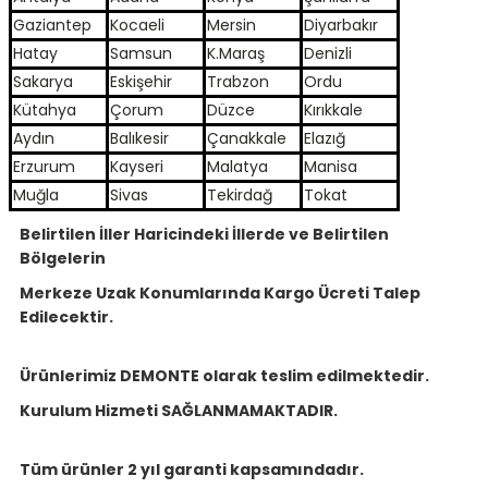
Gaziantep
Kocaeli
Mersin
Diyarbakır
Hatay
Samsun
K.Maraş
Denizli
Sakarya
Eskişehir
Trabzon
Ordu
Kütahya
Çorum
Düzce
Kırıkkale
Aydın
Balıkesir
Çanakkale
Elazığ
Erzurum
Kayseri
Malatya
Manisa
Muğla
Sivas
Tekirdağ
Tokat
Belirtilen İller Haricindeki İllerde ve Belirtilen
Bölgelerin
Merkeze Uzak Konumlarında Kargo Ücreti Talep
Edilecektir.
Ürünlerimiz DEMONTE olarak teslim edilmektedir.
Kurulum Hizmeti SAĞLANMAMAKTADIR.
Tüm ürünler 2 yıl garanti kapsamındadır.