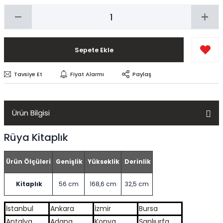
Sepete Ekle
Tavsiye Et
Fiyat Alarmı
Paylaş
Ürün Bilgisi
Rüya Kitaplık
Ürün Ölçüleri
Genişlik
Yükseklik
Derinlik
Kitaplık
56 cm
168,6 cm
32,5 cm
İstanbul
Ankara
İzmir
Bursa
Antalya
Adana
Konya
Şanlıurfa