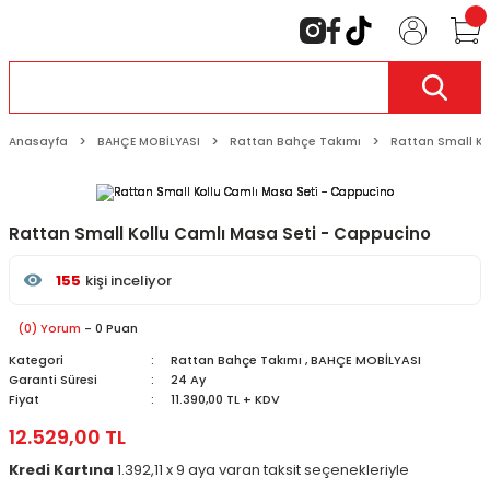
Anasayfa
BAHÇE MOBİLYASI
Rattan Bahçe Takımı
Rattan Small Ko
Rattan Small Kollu Camlı Masa Seti - Cappucino
155
kişi inceliyor
Son 24 saat içinde
46
kişi favoriledi
Son 1 hafta içinde
13
kişi sepete ekledi
(0) Yorum
- 0 Puan
155
kişi inceledi
Kategori
Rattan Bahçe Takımı
,
BAHÇE MOBİLYASI
Garanti Süresi
24 Ay
Fiyat
11.390,00 TL + KDV
12.529,00 TL
Kredi Kartına
1.392,11 x 9 aya varan taksit seçenekleriyle