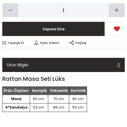
Sepete Ekle
Tavsiye Et
Fiyat Alarmı
Paylaş
Ürün Bilgisi
Rattan Masa Seti Lüks
Ürün Ölçüleri
Genişlik
Yükseklik
Derinlik
Masa
80 cm
75 cm
80 cm
4*Sandalye
52 cm
88 cm
55 cm