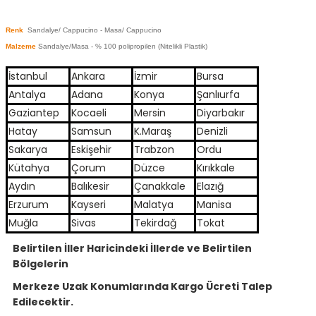
Renk
Sandalye/ Cappucino - Masa/ Cappucino
Malzeme
Sandalye/Masa - % 100 polipropilen (Nitelikli Plastik)
İstanbul
Ankara
İzmir
Bursa
Antalya
Adana
Konya
Şanlıurfa
Gaziantep
Kocaeli
Mersin
Diyarbakır
Hatay
Samsun
K.Maraş
Denizli
Sakarya
Eskişehir
Trabzon
Ordu
Kütahya
Çorum
Düzce
Kırıkkale
Aydın
Balıkesir
Çanakkale
Elazığ
Erzurum
Kayseri
Malatya
Manisa
Muğla
Sivas
Tekirdağ
Tokat
Belirtilen İller Haricindeki İllerde ve Belirtilen
Bölgelerin
Merkeze Uzak Konumlarında Kargo Ücreti Talep
Edilecektir.