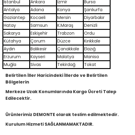
İstanbul
Ankara
İzmir
Bursa
Antalya
Adana
Konya
Şanlıurfa
Gaziantep
Kocaeli
Mersin
Diyarbakır
Hatay
Samsun
K.Maraş
Denizli
Sakarya
Eskişehir
Trabzon
Ordu
Kütahya
Çorum
Düzce
Kırıkkale
Aydın
Balıkesir
Çanakkale
Elazığ
Erzurum
Kayseri
Malatya
Manisa
Muğla
Sivas
Tekirdağ
Tokat
Belirtilen İller Haricindeki İllerde ve Belirtilen
Bölgelerin
Merkeze Uzak Konumlarında Kargo Ücreti Talep
Edilecektir.
Ürünlerimiz DEMONTE olarak teslim edilmektedir.
Kurulum Hizmeti SAĞLANMAMAKTADIR.