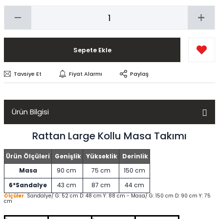
Sepete Ekle
Tavsiye Et
Fiyat Alarmı
Paylaş
Ürün Bilgisi
Rattan Large Kollu Masa Takımı
Ürün Ölçüleri
Genişlik
Yükseklik
Derinlik
Masa
90 cm
75 cm
150 cm
6*Sandalye
43 cm
87 cm
44 cm
Ölçüler
Sandalye/ G: 52 cm D: 48 cm Y: 88 cm - Masa/ G: 150 cm D: 90 cm Y: 75
cm