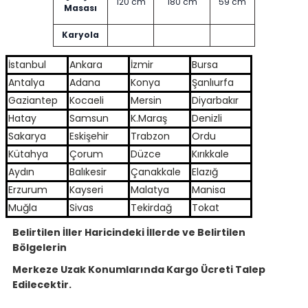
120 cm
180 cm
59 cm
Masası
Karyola
İstanbul
Ankara
İzmir
Bursa
Antalya
Adana
Konya
Şanlıurfa
Gaziantep
Kocaeli
Mersin
Diyarbakır
Hatay
Samsun
K.Maraş
Denizli
Sakarya
Eskişehir
Trabzon
Ordu
Kütahya
Çorum
Düzce
Kırıkkale
Aydın
Balıkesir
Çanakkale
Elazığ
Erzurum
Kayseri
Malatya
Manisa
Muğla
Sivas
Tekirdağ
Tokat
Belirtilen İller Haricindeki İllerde ve Belirtilen
Bölgelerin
Merkeze Uzak Konumlarında Kargo Ücreti Talep
Edilecektir.