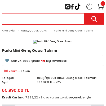
Anasayfa
GENÇ/ÇOCUK ODASI
Parla Mini Genç Odası Takımı
Parla Mini Genç Odası Takımı
175
kişi inceliyor
Son 24 saat içinde
49
kişi favoriledi
Son 1 hafta içinde
11
kişi sepete ekledi
175
kişi inceledi
(0) Yorum
- 0 Puan
Kategori
GENÇ/ÇOCUK ODASI
,
Genç Odası Takımları
Fiyat
59.990,91 TL + KDV
65.990,00 TL
Kredi Kartına
7.332,22 x 9 aya varan taksit seçenekleriyle