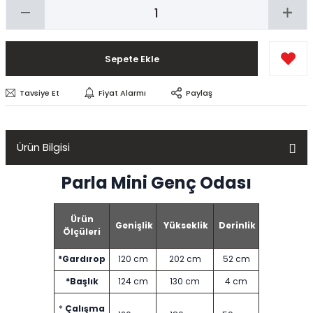
Sepete Ekle
Tavsiye Et
Fiyat Alarmı
Paylaş
Ürün Bilgisi
Parla Mini Genç Odası
Ürün
Genişlik
Yükseklik
Derinlik
Ölçüleri
*Gardırop
120 cm
202 cm
52 cm
*Başlık
124 cm
130 cm
4 cm
*
Çalışma