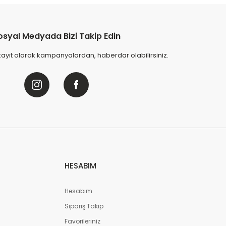
nceliyor
at içinde
44
kişi favoriledi
a içinde
15
kişi sepete ekledi
L
nceledi
osyal Medyada Bizi Takip Edin
Sepete Ekle
kayıt olarak kampanyalardan, haberdar olabilirsiniz.
 Oturma Grubu - Cappucino
r
de
51
kişi favoriledi
de
16
kişi sepete ekledi
HESABIM
pete Ekle
Hesabım
Sandalie
Sipariş Takip
Lara 2+1+1+S Bahçe Oturma Grubu - Beyaz
Favorileriniz