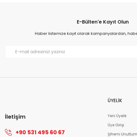
193
kişi inceliyor
1
Son 24 saat içinde
37
kişi favoriledi
S
Son 1 hafta içinde
14
kişi sepete ekledi
So
19.582,00 TL
19.5
193
kişi inceledi
1
E-Bülten'e Kayıt Olun
Sepete Ekle
Haber listemize kayıt olarak kampanyalardan, haberd
Sandalie
Sanda
Rattan 4 Kişilik Bahçe Masa Seti - Cappucino
Rattan
96
kişi inceliyor
1
Son 24 saat içinde
60
kişi favoriledi
So
Son 1 hafta içinde
18
kişi sepete ekledi
So
7.638,00 TL
7.59
96
kişi inceledi
1
ÜYELİK
Sepete Ekle
İletişim
Yeni Üyelik
Sandalie
Sandali
Üye Girişi
Rattan 4 Kişilik Bahçe Masa Takımı - Kahve
Lara 2 1
+90 531 495 60 67
Şifremi Unuttu