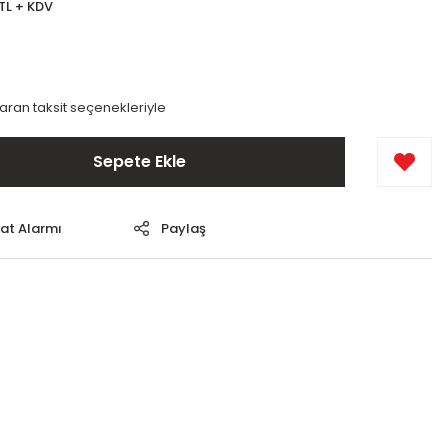
 TL + KDV
varan taksit seçenekleriyle
Sepete Ekle
yat Alarmı
Paylaş