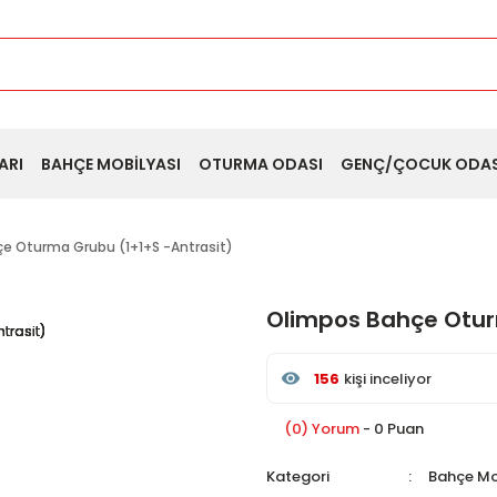
ARI
BAHÇE MOBİLYASI
OTURMA ODASI
GENÇ/ÇOCUK ODAS
e Oturma Grubu (1+1+S -Antrasit)
Olimpos Bahçe Otur
156
kişi inceliyor
Son 24 saat içinde
37
kişi
Son 1 hafta içinde
6
kişi 
(0) Yorum
- 0 Puan
156
kişi inceledi
Kategori
Bahçe Mo