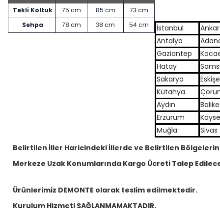
Tekli Koltuk
75 cm
85 cm
73 cm
Sehpa
78 cm
38 cm
54 cm
İstanbul
Ankar
Antalya
Adan
Gaziantep
Kocae
Hatay
Sams
Sakarya
Eskişe
Kütahya
Çoru
Aydın
Balıke
Erzurum
Kayse
Muğla
Sivas
Belirtilen İller Haricindeki İllerde ve Belirtilen Bölgelerin
Merkeze Uzak Konumlarında Kargo Ücreti Talep Edilece
Ürünlerimiz DEMONTE olarak teslim edilmektedir.
Kurulum Hizmeti SAĞLANMAMAKTADIR.