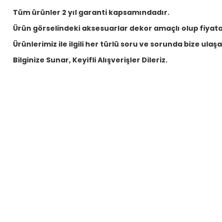
Tüm ürünler 2 yıl garanti kapsamındadır.
Ürün görselindeki aksesuarlar dekor amaçlı olup fiyata 
Ürünlerimiz ile ilgili her türlü soru ve sorunda bize ulaşabi
Bilginize Sunar, Keyifli Alışverişler Dileriz.
Sandalie
Sanda
Viva Rattan Kollu Bahçe Masa Takımı - Kahve
Ratta