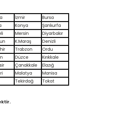
a
İzmir
Bursa
a
Konya
Şanlıurfa
li
Mersin
Diyarbakır
un
K.Maraş
Denizli
hir
Trabzon
Ordu
m
Düzce
Kırıkkale
sir
Çanakkale
Elazığ
ri
Malatya
Manisa
Tekirdağ
Tokat
ktir.