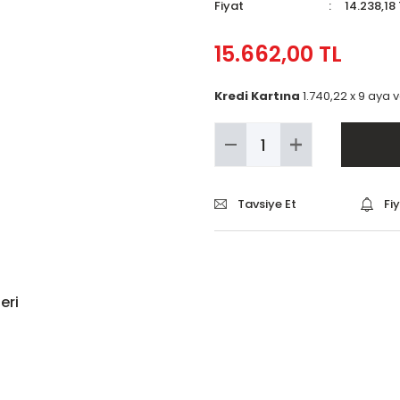
Fiyat
14.238,18
15.662,00 TL
Kredi Kartına
1.740,22 x 9 aya 
Tavsiye Et
Fi
eri