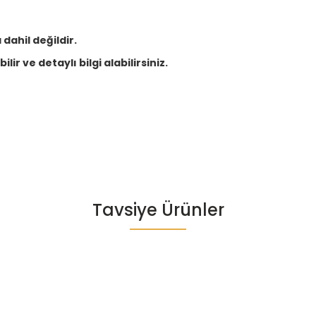
dahil değildir.
lir ve detaylı bilgi alabilirsiniz.
Bu ürüne ilk yorumu siz yapın!
Tavsiye Ürünler
Yorum Yaz
lie
Sandalie
n 80x80 Camsız Kollu Masa Takımı - Beyaz
Rattan Kollu