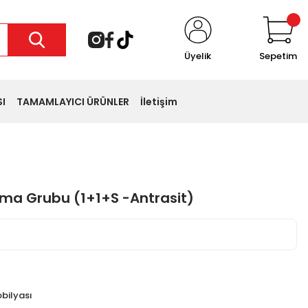
Üyelik
Sepetim
I
TAMAMLAYICI ÜRÜNLER
İletişim
ma Grubu (1+1+S -Antrasit)
 favoriledi
sepete ekledi
bilyası