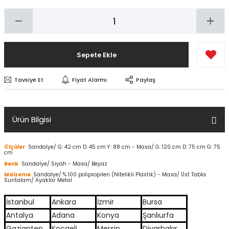
Sepete Ekle
Tavsiye Et
Fiyat Alarmı
Paylaş
Ürün Bilgisi
Ölçüler
Sandalye/ G: 42 cm D: 45 cm Y: 88 cm - Masa/ G: 120 cm D: 75 cm G: 75
cm
Renk
Sandalye/ Siyah - Masa/ Beyaz
Malzeme
Sandalye/ % 100 polipropilen (Nitelikli Plastik) - Masa/ Üst Tabla
Suntalam/ Ayaklar Metal
İstanbul
Ankara
İzmir
Bursa
Antalya
Adana
Konya
Şanlıurfa
Gaziantep
Kocaeli
Mersin
Diyarbakır