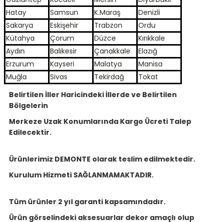
Hatay
Samsun
K.Maraş
Denizli
Sakarya
Eskişehir
Trabzon
Ordu
Kütahya
Çorum
Düzce
Kırıkkale
Aydın
Balıkesir
Çanakkale
Elazığ
Erzurum
Kayseri
Malatya
Manisa
Muğla
Sivas
Tekirdağ
Tokat
Belirtilen İller Haricindeki İllerde ve Belirtilen
Bölgelerin
Merkeze Uzak Konumlarında Kargo Ücreti Talep
Edilecektir.
Ürünlerimiz DEMONTE olarak teslim edilmektedir.
Kurulum Hizmeti SAĞLANMAMAKTADIR.
Tüm ürünler 2 yıl garanti kapsamındadır.
Ürün görselindeki aksesuarlar dekor amaçlı olup