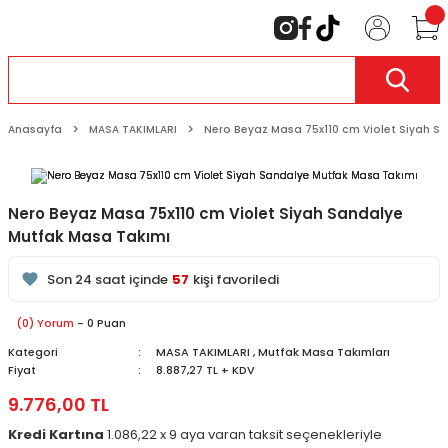
Anasayfa
MASA TAKIMLARI
Nero Beyaz Masa 75x110 cm Violet Siyah S
Nero Beyaz Masa 75x110 cm Violet Siyah Sandalye
Mutfak Masa Takımı
104
kişi inceliyor
Son 24 saat içinde
57
kişi favoriledi
Son 1 hafta içinde
13
kişi sepete ekledi
104
kişi inceledi
(0) Yorum
- 0 Puan
Kategori
MASA TAKIMLARI
,
Mutfak Masa Takımları
Fiyat
8.887,27 TL + KDV
9.776,00 TL
Kredi Kartına
1.086,22 x 9 aya varan taksit seçenekleriyle