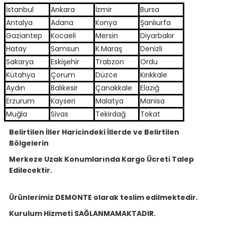
İstanbul
Ankara
İzmir
Bursa
Antalya
Adana
Konya
Şanlıurfa
Gaziantep
Kocaeli
Mersin
Diyarbakır
Hatay
Samsun
K.Maraş
Denizli
Sakarya
Eskişehir
Trabzon
Ordu
Kütahya
Çorum
Düzce
Kırıkkale
Aydın
Balıkesir
Çanakkale
Elazığ
Erzurum
Kayseri
Malatya
Manisa
Muğla
Sivas
Tekirdağ
Tokat
Belirtilen İller Haricindeki İllerde ve Belirtilen
Bölgelerin
Merkeze Uzak Konumlarında Kargo Ücreti Talep
Edilecektir.
Ürünlerimiz DEMONTE olarak teslim edilmektedir.
Kurulum Hizmeti SAĞLANMAMAKTADIR.