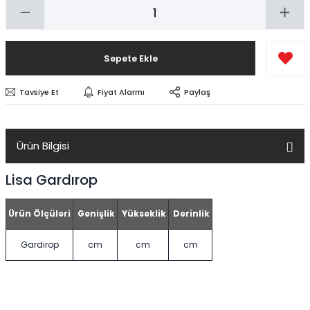
Sepete Ekle
Tavsiye Et
Fiyat Alarmı
Paylaş
Ürün Bilgisi
Lisa Gardırop
Ürün Ölçüleri
Genişlik
Yükseklik
Derinlik
Gardırop
cm
cm
cm