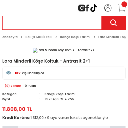
Anasayfa
BAHÇE MOBİLYASI
Bahçe Köşe Takımı
Lara Minderli Köşe
Lara Minderli Köşe Koltuk - Antrasit 2+1
132
kişi inceliyor
Son 24 saat içinde
45
kişi favoriledi
Son 1 hafta içinde
13
kişi sepete ekledi
(0) Yorum
- 0 Puan
132
kişi inceledi
Kategori
Bahçe Köşe Takımı
Fiyat
10.734,55 TL + KDV
11.808,00 TL
Kredi Kartına
1.312,00 x 9 aya varan taksit seçenekleriyle