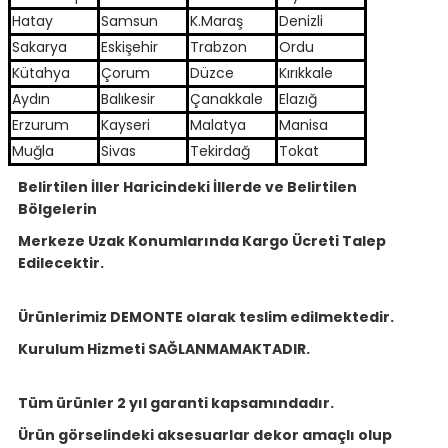
Hatay
Samsun
K.Maraş
Denizli
Sakarya
Eskişehir
Trabzon
Ordu
Kütahya
Çorum
Düzce
Kırıkkale
Aydın
Balıkesir
Çanakkale
Elazığ
Erzurum
Kayseri
Malatya
Manisa
Muğla
Sivas
Tekirdağ
Tokat
Belirtilen İller Haricindeki İllerde ve Belirtilen
Bölgelerin
Merkeze Uzak Konumlarında Kargo Ücreti Talep
Edilecektir.
Ürünlerimiz DEMONTE olarak teslim edilmektedir.
Kurulum Hizmeti SAĞLANMAMAKTADIR.
Tüm ürünler 2 yıl garanti kapsamındadır.
Ürün görselindeki aksesuarlar dekor amaçlı olup