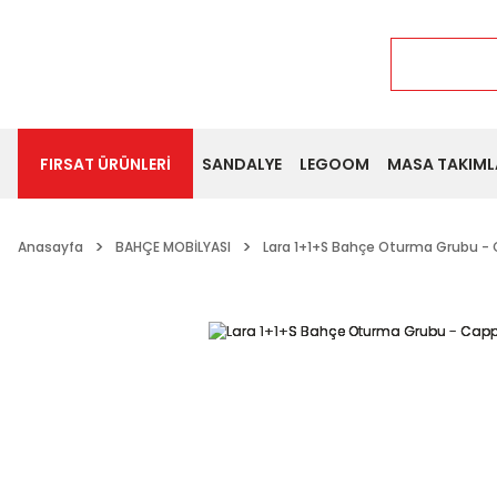
FIRSAT ÜRÜNLERİ
SANDALYE
LEGOOM
MASA TAKIML
Anasayfa
BAHÇE MOBİLYASI
Lara 1+1+S Bahçe Oturma Grubu -