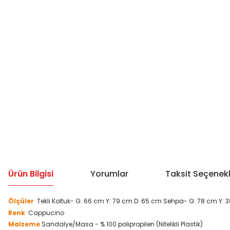
Ürün Bilgisi
Yorumlar
Taksit Seçenekl
Ölçüler
Tekli Koltuk- G: 66 cm Y: 79 cm D: 65 cm Sehpa- G: 78 cm Y: 3
Renk
Cappucino
Malzeme
Sandalye/Masa - % 100 polipropilen (Nitelikli Plastik)