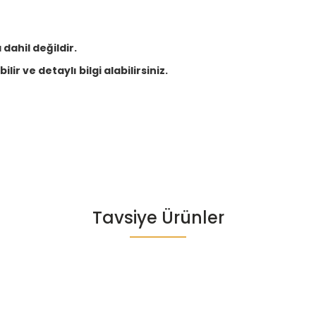
dahil değildir.
lir ve detaylı bilgi alabilirsiniz.
Tavsiye Ürünler
lie
Sandalie
n 80x80 Camsız Kollu Masa Takımı - Beyaz
Rattan Kollu