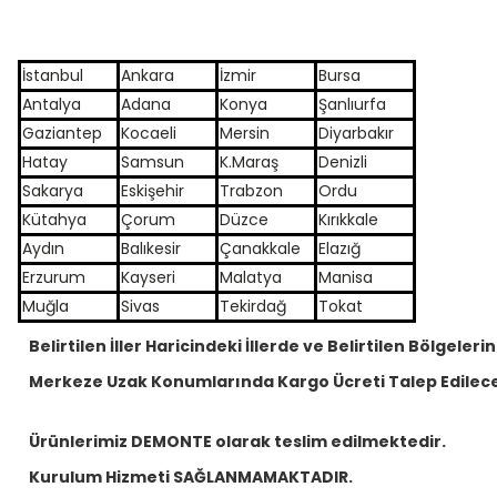
İstanbul
Ankara
İzmir
Bursa
Antalya
Adana
Konya
Şanlıurfa
Gaziantep
Kocaeli
Mersin
Diyarbakır
Hatay
Samsun
K.Maraş
Denizli
Sakarya
Eskişehir
Trabzon
Ordu
Kütahya
Çorum
Düzce
Kırıkkale
Aydın
Balıkesir
Çanakkale
Elazığ
Erzurum
Kayseri
Malatya
Manisa
Muğla
Sivas
Tekirdağ
Tokat
Belirtilen İller Haricindeki İllerde ve Belirtilen Bölgelerin
Merkeze Uzak Konumlarında Kargo Ücreti Talep Edilece
Ürünlerimiz DEMONTE olarak teslim edilmektedir.
Kurulum Hizmeti SAĞLANMAMAKTADIR.