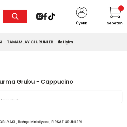
Üyelik
Sepetim
I
TAMAMLAYICI ÜRÜNLER
İletişim
turma Grubu - Cappucino
i favoriledi
sepete ekledi
BİLYASI
,
Bahçe Mobilyası
,
FIRSAT ÜRÜNLERİ