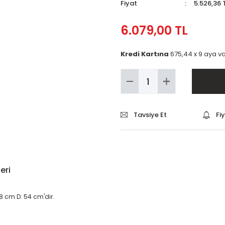
Fiyat
5.526,36 
6.079,00 TL
Kredi Kartına
675,44 x 9 aya va
Tavsiye Et
Fi
eri
8 cm D: 54 cm'dir.