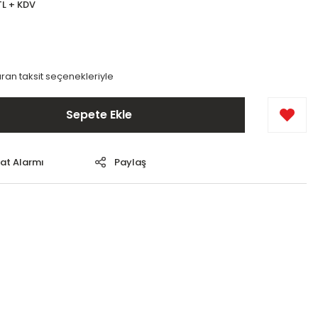
TL + KDV
ran taksit seçenekleriyle
Sepete Ekle
yat Alarmı
Paylaş