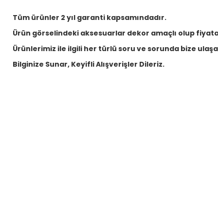
Tüm ürünler 2 yıl garanti kapsamındadır.
Ürün görselindeki aksesuarlar dekor amaçlı olup fiyata 
Ürünlerimiz ile ilgili her türlü soru ve sorunda bize ulaşabi
Bilginize Sunar, Keyifli Alışverişler Dileriz.
purchase order
how much is the price and what is less quantity i can buy ?
R... A... | 16/10/2021
Sandalie
Sanda
Viva Rattan Kollu Bahçe Masa Takımı - Kahve
Ratta
Yorum Yaz