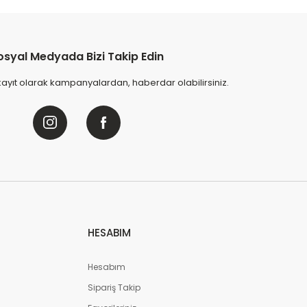
nceliyor
at içinde
37
kişi favoriledi
a içinde
12
kişi sepete ekledi
L
nceledi
osyal Medyada Bizi Takip Edin
Sepete Ekle
kayıt olarak kampanyalardan, haberdar olabilirsiniz.
 Oturma Grubu - Cappucino
de
34
kişi favoriledi
de
11
kişi sepete ekledi
HESABIM
pete Ekle
Hesabım
Sandalie
Sipariş Takip
Lara 2+1+1+S Bahçe Oturma Grubu - Beyaz