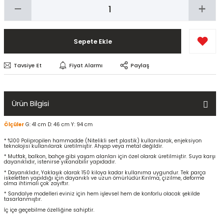
Sepete Ekle
Tavsiye Et
Fiyat Alarmı
Paylaş
Ürün Bilgisi
Ölçüler
G: 41 cm D: 46 cm Y: 94 cm
* %100 Polipropilen hammadde (Nitelikli sert plastik) kullanılarak, enjeksiyon
teknolojisi kullanılarak üretilmiştir. Ahşap veya metal değildir.
* Mutfak, balkon, bahçe gibi yaşam alanları için özel olarak üretilmiştir. Suya karşı
dayanıklıdır, istenirse yıkanabilir yapıdadır.
* Dayanıklıdır, Yaklaşık olarak 150 kiloya kadar kullanıma uygundur. Tek parça
iskeletten yapıldığı için dayanıklı ve uzun ömürlüdür.Kırılma, çizilme, deforme
olma ihtimali çok zayıftır.
* Sandalye modelleri eviniz için hem işlevsel hem de konforlu olacak şekilde
tasarlanmıştır.
İç içe geçebilme özelliğine sahiptir.