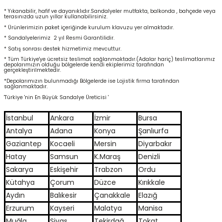
* Yıkanabilir, hafif ve dayanıklıdır.Sandalyeler mutfakta, balkonda , bahçede veya
terasınızda uzun yıllar kullanabilirsiniz.
* Ürünlerimizin paket içeriğinde kurulum klavuzu yer almaktadır.
* Sandalyelerimiz 2 yıl Resmi Garantilidir.
* Satış sonrası destek hizmetimiz mevcuttur.
* Tüm Türkiye'ye ücretsiz teslimat sağlanmaktadır.(Adalar hariç) teslimatlarımız
depolarımızın olduğu bölgelerde kendi ekiplerimiz tarafından
gerçekleştirilmektedir.
*Depolarımızın bulunmadığı Bölgelerde ise Lojistik firma tarafından
sağlanmaktadır.
'Türkiye 'nin En Büyük Sandalye Üreticisi '
İstanbul
Ankara
İzmir
Bursa
Antalya
Adana
Konya
Şanlıurfa
Gaziantep
Kocaeli
Mersin
Diyarbakır
Hatay
Samsun
K.Maraş
Denizli
Sakarya
Eskişehir
Trabzon
Ordu
Kütahya
Çorum
Düzce
Kırıkkale
Aydın
Balıkesir
Çanakkale
Elazığ
Erzurum
Kayseri
Malatya
Manisa
Muğla
Sivas
Tekirdağ
Tokat