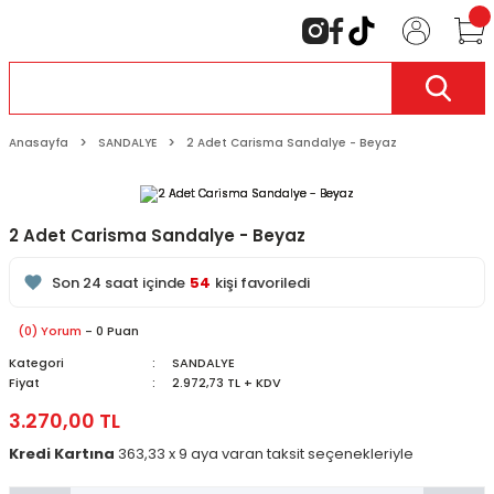
Anasayfa
SANDALYE
2 Adet Carisma Sandalye - Beyaz
2 Adet Carisma Sandalye - Beyaz
126
kişi inceliyor
Son 24 saat içinde
54
kişi favoriledi
Son 1 hafta içinde
6
kişi sepete ekledi
126
kişi inceledi
(0) Yorum
- 0 Puan
Kategori
SANDALYE
Fiyat
2.972,73 TL + KDV
3.270,00 TL
Kredi Kartına
363,33 x 9 aya varan taksit seçenekleriyle