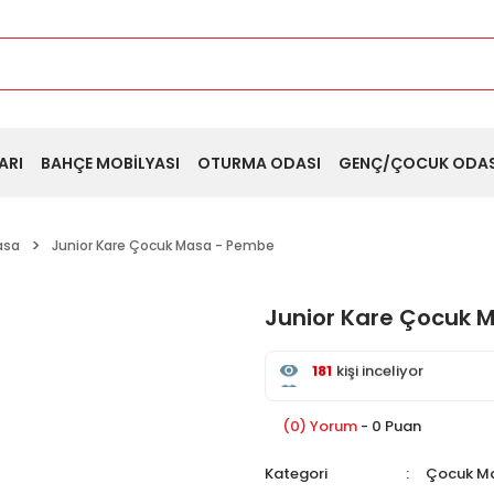
ARI
BAHÇE MOBİLYASI
OTURMA ODASI
GENÇ/ÇOCUK ODAS
asa
Junior Kare Çocuk Masa - Pembe
Junior Kare Çocuk 
181
kişi inceliyor
Son 24 saat içinde
53
kişi
Son 1 hafta içinde
16
kişi 
181
kişi inceledi
(0) Yorum
- 0 Puan
Kategori
Çocuk M