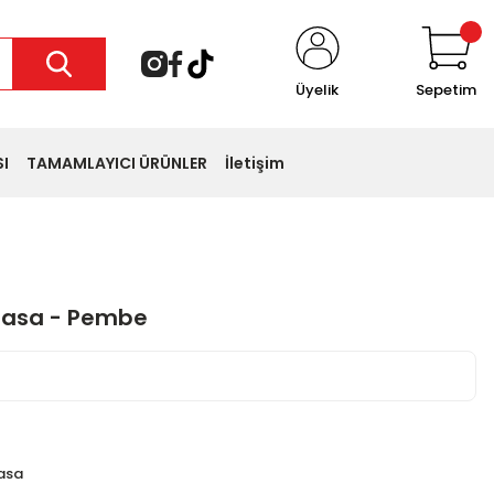
Üyelik
Sepetim
I
TAMAMLAYICI ÜRÜNLER
İletişim
Masa - Pembe
 favoriledi
sepete ekledi
asa