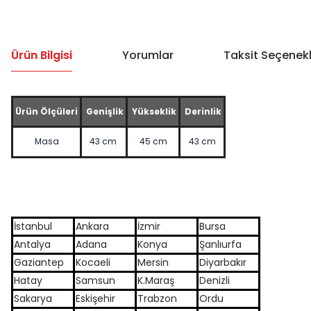
Ürün Bilgisi
Yorumlar
Taksit Seçenekl
Ürün Ölçüleri
Genişlik
Yükseklik
Derinlik
Masa
43 cm
45 cm
43 cm
İstanbul
Ankara
İzmir
Bursa
Antalya
Adana
Konya
Şanlıurfa
Gaziantep
Kocaeli
Mersin
Diyarbakır
Hatay
Samsun
K.Maraş
Denizli
Sakarya
Eskişehir
Trabzon
Ordu