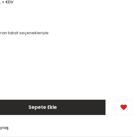
TL + KDV
ran taksit seçenekleriyle
Sepete Ekle
ylaş