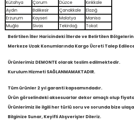
Kütahya
Çorum
Düzce
Kırıkkale
Aydın
Balıkesir
Çanakkale
Elazığ
Erzurum
Kayseri
Malatya
Manisa
Muğla
Sivas
Tekirdağ
Tokat
Belirtilen İller Haricindeki İllerde ve Belirtilen Bölgelerin
Merkeze Uzak Konumlarında Kargo Ücreti Talep Edilece
Ürünlerimiz DEMONTE olarak teslim edilmektedir.
Kurulum Hizmeti SAĞLANMAMAKTADIR.
Tüm ürünler 2 yıl garanti kapsamındadır.
Ürün görselindeki aksesuarlar dekor amaçlı olup fiyata 
Ürünlerimiz ile ilgili her türlü soru ve sorunda bize ulaşabi
Bilginize Sunar, Keyifli Alışverişler Dileriz.