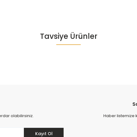
Bu ürüne ilk yorumu siz yapın!
Tavsiye Ürünler
Yorum Yaz
S
ar olabilirsiniz.
Haber listemize 
Kayıt Ol