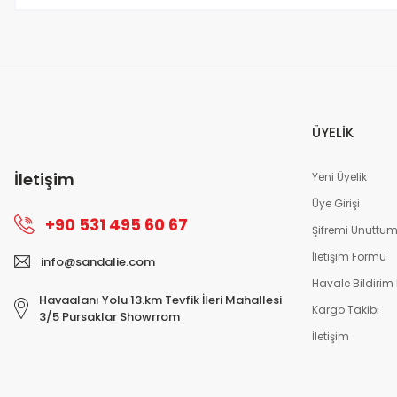
ÜYELİK
İletişim
Yeni Üyelik
Üye Girişi
+90 531 495 60 67
Şifremi Unuttu
İletişim Formu
info@sandalie.com
Havale Bildirim
Havaalanı Yolu 13.km Tevfik İleri Mahallesi
Kargo Takibi
3/5 Pursaklar Showrrom
İletişim