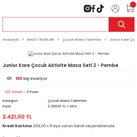
Anasayfa
MASA TAKIMLARI
Çocuk Masa Takımları
Junior Kare Çoc
Junior Kare Çocuk Aktivite Masa Seti 2 - Pembe
133
kişi inceliyor
Son 24 saat içinde
32
kişi favoriledi
Son 1 hafta içinde
6
kişi sepete ekledi
(0) Yorum
- 0 Puan
133
kişi inceledi
Kategori
Çocuk Masa Takımları
Fiyat
2.200,91 TL + KDV
2.421,00 TL
Kredi Kartına
269,00 x 9 aya varan taksit seçenekleriyle