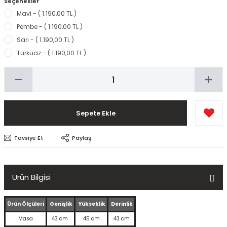
Seçenekler
Mavi - ( 1.190,00 TL )
Pembe - ( 1.190,00 TL )
Sarı - ( 1.190,00 TL )
Turkuaz - ( 1.190,00 TL )
Sepete Ekle
Tavsiye Et
Paylaş
Ürün Bilgisi
Ürün Ölçüleri
Genişlik
Yükseklik
Derinlik
Masa
43 cm
45 cm
43 cm