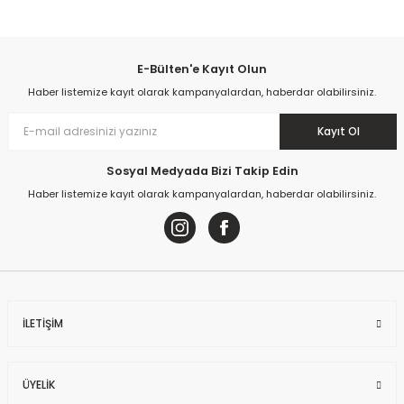
Sandalie
Joker Çok Amaçlı Dolap - Beyaz
194
kişi inceliyor
E-Bülten'e Kayıt Olun
Son 24 saat içinde
58
kişi favoriledi
Haber listemize kayıt olarak kampanyalardan, haberdar olabilirsiniz.
6.992,00 TL
Son 1 hafta içinde
15
kişi sepete ekledi
194
kişi inceledi
Kayıt Ol
Sepete Ekle
Sosyal Medyada Bizi Takip Edin
Haber listemize kayıt olarak kampanyalardan, haberdar olabilirsiniz.
İLETİŞİM
ÜYELİK