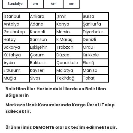
Sandalye
cm
cm
cm
İstanbul
Ankara
İzmir
Bursa
Antalya
Adana
Konya
Şanlıurfa
Gaziantep
Kocaeli
Mersin
Diyarbakır
Hatay
Samsun
K.Maraş
Denizli
Sakarya
Eskişehir
Trabzon
Ordu
Kütahya
Çorum
Düzce
Kırıkkale
Aydın
Balıkesir
Çanakkale
Elazığ
Erzurum
Kayseri
Malatya
Manisa
Muğla
Sivas
Tekirdağ
Tokat
Belirtilen İller Haricindeki İllerde ve Belirtilen
Bölgelerin
Merkeze Uzak Konumlarında Kargo Ücreti Talep
Edilecektir.
Ürünlerimiz DEMONTE olarak teslim edilmektedir.