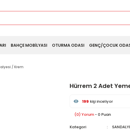
ARI
BAHÇE MOBİLYASI
OTURMA ODASI
GENÇ/ÇOCUK ODAS
lyesi / Krem
Hürrem 2 Adet Yeme
199
kişi inceliyor
Son 24 saat içinde
48
kiş
Son 1 hafta içinde
11
kişi 
(0) Yorum
- 0 Puan
199
kişi inceledi
Kategori
SANDALY