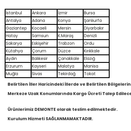
İstanbul
Ankara
İzmir
Bursa
Antalya
Adana
Konya
Şanlıurfa
Gaziantep
Kocaeli
Mersin
Diyarbakır
Hatay
Samsun
K.Maraş
Denizli
Sakarya
Eskişehir
Trabzon
Ordu
Kütahya
Çorum
Düzce
Kırıkkale
Aydın
Balıkesir
Çanakkale
Elazığ
Erzurum
Kayseri
Malatya
Manisa
Muğla
Sivas
Tekirdağ
Tokat
Belirtilen İller Haricindeki İllerde ve Belirtilen Bölgelerin
Merkeze Uzak Konumlarında Kargo Ücreti Talep Edilece
Ürünlerimiz DEMONTE olarak teslim edilmektedir.
Kurulum Hizmeti SAĞLANMAMAKTADIR.