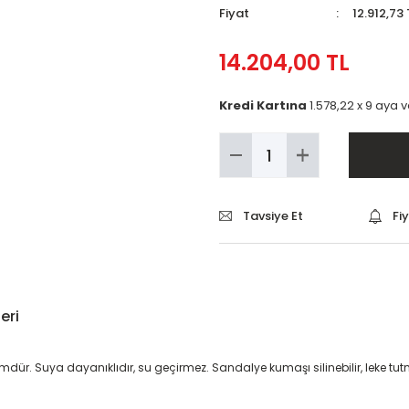
Fiyat
12.912,73
14.204,00 TL
Kredi Kartına
1.578,22 x 9 aya 
Tavsiye Et
Fi
eri
ür. Suya dayanıklıdır, su geçirmez. Sandalye kumaşı silinebilir, leke tutmaz