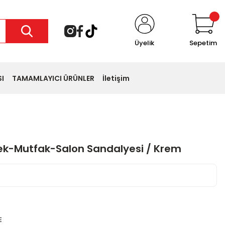
Üyelik
Sepetim
I
TAMAMLAYICI ÜRÜNLER
İletişim
k-Mutfak-Salon Sandalyesi / Krem
i favoriledi
sepete ekledi
E