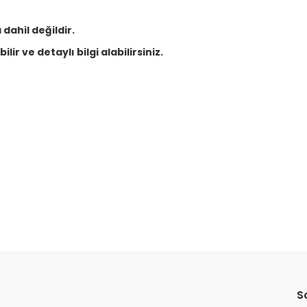
dahil değildir.
lir ve detaylı bilgi alabilirsiniz.
Bu ürüne ilk yorumu siz yapın!
Yorum Yaz
S