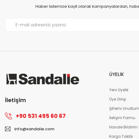
Haber listemize kayıt olarak kampanyalardan, haberd
ÜYELİK
Yeni Üyelik
İletişim
Üye Girişi
Şifremi Unuttu
+90 531 495 60 67
İletişim Formu
Havale Bildirim
info@sandalie.com
Kargo Takibi