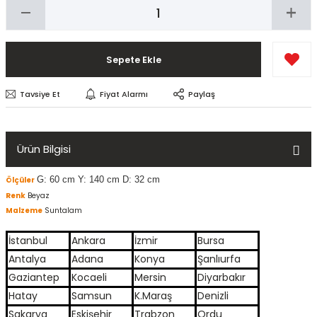
Sepete Ekle
Tavsiye Et
Fiyat Alarmı
Paylaş
Ürün Bilgisi
G: 60 cm Y: 140 cm D: 32 cm
Ölçüler
Renk
Beyaz
Malzeme
Suntalam
İstanbul
Ankara
İzmir
Bursa
Antalya
Adana
Konya
Şanlıurfa
Gaziantep
Kocaeli
Mersin
Diyarbakır
Hatay
Samsun
K.Maraş
Denizli
Sakarya
Eskişehir
Trabzon
Ordu