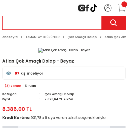
Anasayfa
TAMAMLAYICI ÜRÜNLER
Çok Amaçlı Dolap
Atlas Çok Ama
Atlas Çok Amaçlı Dolap - Beyaz
97
kişi inceliyor
Son 24 saat içinde
54
kişi favoriledi
Son 1 hafta içinde
9
kişi sepete ekledi
(3) Yorum
- 5 Puan
97
kişi inceledi
Kategori
Çok Amaçlı Dolap
Fiyat
7.623,64 TL + KDV
8.386,00 TL
Kredi Kartına
931,78 x 9 aya varan taksit seçenekleriyle