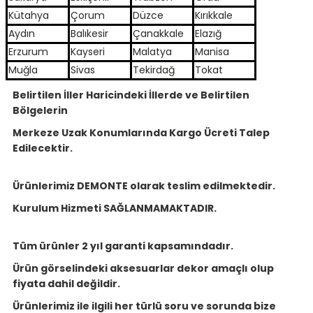
Kütahya
Çorum
Düzce
Kırıkkale
Aydın
Balıkesir
Çanakkale
Elazığ
Erzurum
Kayseri
Malatya
Manisa
Muğla
Sivas
Tekirdağ
Tokat
Belirtilen İller Haricindeki İllerde ve Belirtilen
Bölgelerin
Merkeze Uzak Konumlarında Kargo Ücreti Talep
Edilecektir.
Ürünlerimiz DEMONTE olarak teslim edilmektedir.
Kurulum Hizmeti SAĞLANMAMAKTADIR.
Tüm ürünler 2 yıl garanti kapsamındadır.
Ürün görselindeki aksesuarlar dekor amaçlı olup
fiyata dahil değildir.
Ürünlerimiz ile ilgili her türlü soru ve sorunda bize