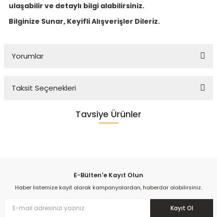
ulaşabilir ve detaylı bilgi alabilirsiniz.
Bilginize Sunar, Keyifli Alışverişler Dileriz.
Yorumlar
Taksit Seçenekleri
Beğendik
Tavsiye Ürünler
Kombi altına koymak için aldım 3 günde geldi ayakları hariç 140 cm güzel
begendim
Sandalie
Annemede aldım
Nora Bird Çok Amaçlı Dolap
Hızlı teslimat
Sorunsuz ürün
Tavsiye ederim
90
kişi inceliyor
E-Bülten'e Kayıt Olun
Son 24 saat içinde
53
kişi favoriledi
isa Sokuoğlu | 23/03/2023
Haber listemize kayıt olarak kampanyalardan, haberdar olabilirsiniz.
Son 1 hafta içinde
8
kişi sepete ekledi
12.586,00 TL
90
kişi inceledi
Beğendik
Kayıt Ol