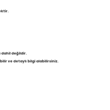
ktir.
dahil değildir.
lir ve detaylı bilgi alabilirsiniz.
Bu ürüne ilk yorumu siz yapın!