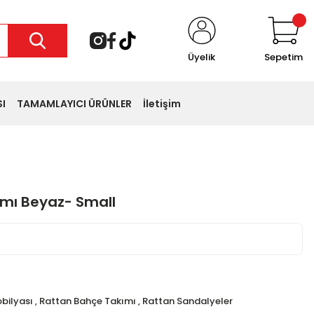
Üyelik
Sepetim
I
TAMAMLAYICI ÜRÜNLER
İletişim
ımı Beyaz- Small
 favoriledi
epete ekledi
bilyası
,
Rattan Bahçe Takımı
,
Rattan Sandalyeler