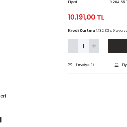
Fiyat
9.264,55 
10.191,00 TL
Kredi Kartına
1.132,33 x 9 aya 
Tavsiye Et
Fi
eri
l