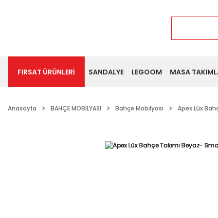
FIRSAT ÜRÜNLERİ
SANDALYE
LEGOOM
MASA TAKIML
Anasayfa
BAHÇE MOBİLYASI
Bahçe Mobilyası
Apex Lüx Bah