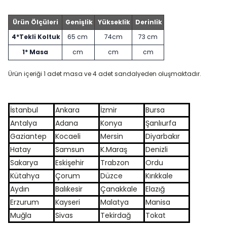
Ürün Ölçüleri
Genişlik
Yükseklik
Derinlik
4*Tekli Koltuk
65 cm
74cm
73 cm
1* Masa
cm
cm
cm
Ürün içeriği 1 adet masa ve 4 adet sandalyeden oluşmaktadır.
İstanbul
Ankara
İzmir
Bursa
Antalya
Adana
Konya
Şanlıurfa
Gaziantep
Kocaeli
Mersin
Diyarbakır
Hatay
Samsun
K.Maraş
Denizli
Sakarya
Eskişehir
Trabzon
Ordu
Kütahya
Çorum
Düzce
Kırıkkale
Aydın
Balıkesir
Çanakkale
Elazığ
Erzurum
Kayseri
Malatya
Manisa
Muğla
Sivas
Tekirdağ
Tokat