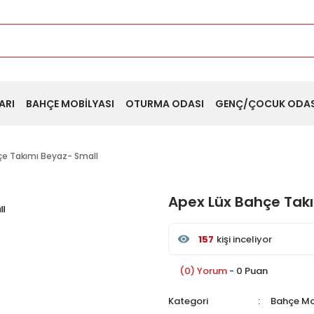
ARI
BAHÇE MOBİLYASI
OTURMA ODASI
GENÇ/ÇOCUK ODAS
çe Takımı Beyaz- Small
Apex Lüx Bahçe Tak
157
kişi inceliyor
Son 24 saat içinde
35
kişi
Son 1 hafta içinde
8
kişi s
(0) Yorum
- 0 Puan
157
kişi inceledi
Kategori
Bahçe Mo