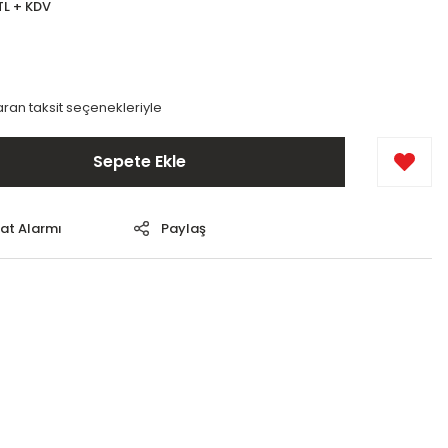
TL + KDV
varan taksit seçenekleriyle
Sepete Ekle
yat Alarmı
Paylaş