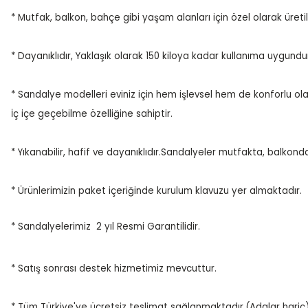
* Mutfak, balkon, bahçe gibi yaşam alanları için özel olarak üretilm
* Dayanıklıdır, Yaklaşık olarak 150 kiloya kadar kullanıma uygundur
* Sandalye modelleri eviniz için hem işlevsel hem de konforlu ola
İç içe geçebilme özelliğine sahiptir.
* Yıkanabilir, hafif ve dayanıklıdır.Sandalyeler mutfakta, balkonda
* Ürünlerimizin paket içeriğinde kurulum klavuzu yer almaktadır.
* Sandalyelerimiz 2 yıl Resmi Garantilidir.
* Satış sonrası destek hizmetimiz mevcuttur.
* Tüm Türkiye'ye ücretsiz teslimat sağlanmaktadır.(Adalar hariç)