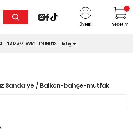
Üyelik
Sepetim
I
TAMAMLAYICI ÜRÜNLER
İletişim
az Sandalye / Balkon-bahçe-mutfak
 favoriledi
sepete ekledi
E