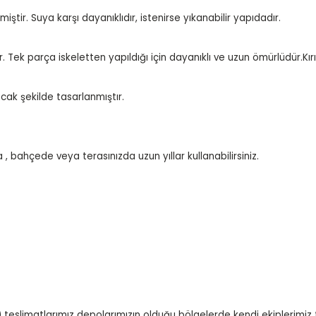
iştir. Suya karşı dayanıklıdır, istenirse yıkanabilir yapıdadır.
. Tek parça iskeletten yapıldığı için dayanıklı ve uzun ömürlüdür.Kır
cak şekilde tasarlanmıştır.
 , bahçede veya terasınızda uzun yıllar kullanabilirsiniz.
 teslimatlarımız depolarımızın olduğu bölgelerde kendi ekiplerimiz 