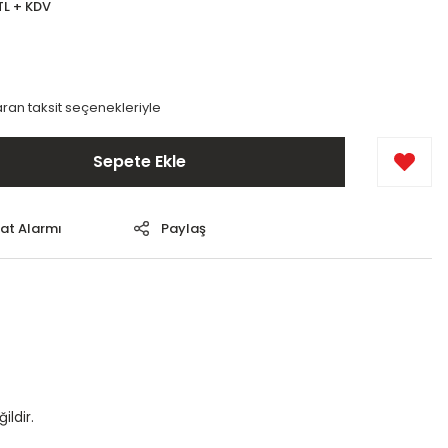
TL + KDV
ran taksit seçenekleriyle
Sepete Ekle
yat Alarmı
Paylaş
ildir.