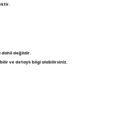
ktir.
dahil değildir.
lir ve detaylı bilgi alabilirsiniz.
Bu ürüne ilk yorumu siz yapın!
Yorum Yaz