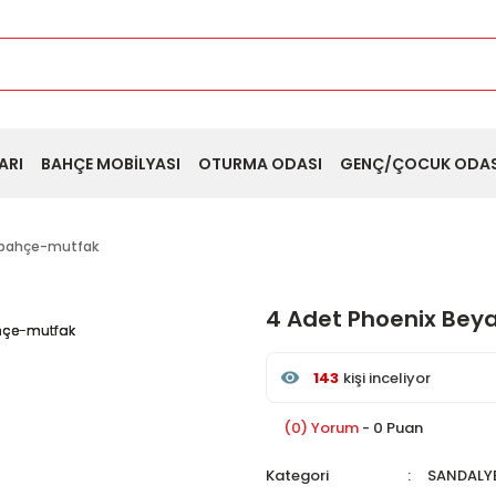
ARI
BAHÇE MOBİLYASI
OTURMA ODASI
GENÇ/ÇOCUK ODAS
n-bahçe-mutfak
4 Adet Phoenix Bey
143
kişi inceliyor
Son 24 saat içinde
33
kişi
Son 1 hafta içinde
17
kişi 
(0) Yorum
- 0 Puan
143
kişi inceledi
Kategori
SANDALY