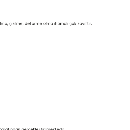
ılma, çizilme, deforme olma ihtimali çok zayıftır.
tarafından gerçekleştirilmektedir.