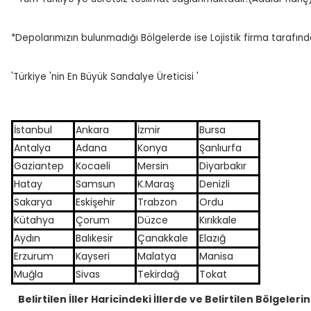
*Depolarımızın bulunmadığı Bölgelerde ise Lojistik firma tarafın
'Türkiye 'nin En Büyük Sandalye Üreticisi '
İstanbul
Ankara
İzmir
Bursa
Antalya
Adana
Konya
Şanlıurfa
Gaziantep
Kocaeli
Mersin
Diyarbakır
Hatay
Samsun
K.Maraş
Denizli
Sakarya
Eskişehir
Trabzon
Ordu
Kütahya
Çorum
Düzce
Kırıkkale
Aydın
Balıkesir
Çanakkale
Elazığ
Erzurum
Kayseri
Malatya
Manisa
Muğla
Sivas
Tekirdağ
Tokat
Belirtilen İller Haricindeki İllerde ve Belirtilen Bölgelerin