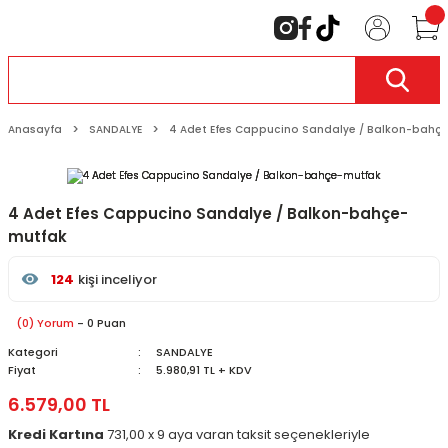
Anasayfa
SANDALYE
4 Adet Efes Cappucino Sandalye / Balkon-bahç
4 Adet Efes Cappucino Sandalye / Balkon-bahçe-
mutfak
124
kişi inceliyor
Son 24 saat içinde
32
kişi favoriledi
Son 1 hafta içinde
9
kişi sepete ekledi
(0) Yorum
- 0 Puan
124
kişi inceledi
Kategori
SANDALYE
Fiyat
5.980,91 TL + KDV
6.579,00 TL
Kredi Kartına
731,00 x 9 aya varan taksit seçenekleriyle