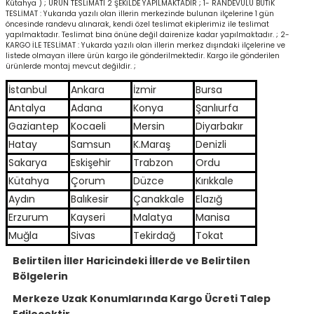
Kütahya ) ; ÜRÜN TESLİMATI 2 ŞEKİLDE YAPILMAKTADIR ; 1- RANDEVULU BUTİK
TESLİMAT : Yukarıda yazılı olan illerin merkezinde bulunan ilçelerine 1 gün
öncesinde randevu alınarak, kendi özel teslimat ekiplerimiz ile teslimat
yapılmaktadır. Teslimat bina önüne değil dairenize kadar yapılmaktadır. ; 2-
KARGO İLE TESLİMAT : Yukarda yazılı olan illerin merkez dışındaki ilçelerine ve
listede olmayan illere ürün kargo ile gönderilmektedir. Kargo ile gönderilen
ürünlerde montaj mevcut değildir. ;
İstanbul
Ankara
İzmir
Bursa
Antalya
Adana
Konya
Şanlıurfa
Gaziantep
Kocaeli
Mersin
Diyarbakır
Hatay
Samsun
K.Maraş
Denizli
Sakarya
Eskişehir
Trabzon
Ordu
Kütahya
Çorum
Düzce
Kırıkkale
Aydın
Balıkesir
Çanakkale
Elazığ
Erzurum
Kayseri
Malatya
Manisa
Muğla
Sivas
Tekirdağ
Tokat
Belirtilen İller Haricindeki İllerde ve Belirtilen
Bölgelerin
Merkeze Uzak Konumlarında Kargo Ücreti Talep