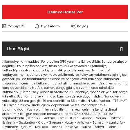
Gelince Haber Ver
Tavsiye Et
Fiyat Alarmı
Paylaş
Ürün Bilgisi
; Sandalye hammaddesi Polipropilen (PP) yani nitelikli plastiktir. Sandalye ahşap
değildir. ; Polipropilen sağlam, uzun ömürlü ve çevrecidir. ; Sandalye,
kullandığınız ortamlarda kolay temizlik yapabilmeniz, yerden tasarruf
sağlayabilmeniz, daha az yer kaplayabilmeniz ve kolay taşıyabilmeniz için iç içe
geçecek şekilde tasarlanmıştır. Sandalye bahçede veya balkonda kullanıma
uygundur. ; İçerisinde kullanılan UV katkılı hammadde sayesinde güneş ışınlarına
karşı dayanıklıdır. ; Mutfak, balkon, bahçe gibi ıslak zeminlerde rahatlıkla
kullanılabilir. İstenirse yıkanabilir özelliktedir. ; Sandalye, monoblok yani tek parça
iskelettir. Uzun ömürlü ve kırılmaya karşı son derece dayanıklıdır. ; Sandalyenin
yüksekliği, 88 cm genişlik 49 cm, derinlik ise 55 cm'dir. ; 4 Adet fiyatıdır. ; TESLİMAT
: Türkiyenin bir çok ilinde lojistik depolarımız ve teslimat ekiplerimiz
bulunmaktadır. Yazılı olan iller ve bu illerin merkez ilçelerine kendi teslimat
ekiplerimiz ile 1 gün önceden randevu alınarak RANDEVULU BUTİK TESLİMAT
yapılmaktadır. ( İstanbul - Ankara - İzmir - Bursa - Adana - Mersin - Trabzon -
Eskişehir - Gaziantep - Ordu - Giresun - Hatay - Antalya - Samsun - Şanlıurfa -
Diyarbakır - Çorum - Kırıkkale - Kocaeli - Sakarya - Düzce - Konya - Denizli -